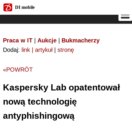
DI mobile
DI mobile
Praca w IT
|
Aukcje
|
Bukmacherzy
Dodaj:
link | artykuł
|
stronę
«POWRÓT
Kaspersky Lab opatentował
nową technologię
antyphishingową