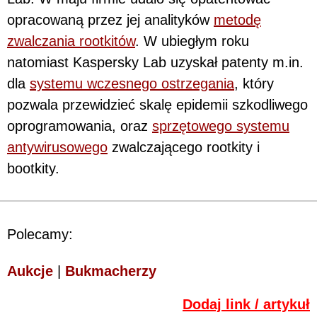
opracowaną przez jej analityków
metodę
zwalczania rootkitów
. W ubiegłym roku
natomiast Kaspersky Lab uzyskał patenty m.in.
dla
systemu wczesnego ostrzegania
, który
pozwala przewidzieć skalę epidemii szkodliwego
oprogramowania, oraz
sprzętowego systemu
antywirusowego
zwalczającego rootkity i
bootkity.
Polecamy:
Aukcje
|
Bukmacherzy
Dodaj link / artykuł