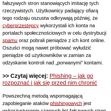
fałszywych stron stanowiących imitację tych
rzeczywistych. Użytkownicy padający ofiarą
tego rodzaju oszustw odkrywają później, że
cyberprzestępcy
wykorzystali ich konta na
portalach społecznościowych w celu dystrybucji
spamu
oraz pobrali pieniądze z ich kont online.
Oszuści mogą nawet próbować wyłudzić
pieniądze od użytkowników w zamian za
odzyskanie kontroli nad „porwanymi” kontami.
>> Czytaj więcej:
Phishing – jak go
rozpoznać i jak się przed nim chronić
Powszechną metodą wspomagającą
zapobieganie ataków
phishingowych
jest
wykorzystywanie czarnych list fałszywych stron