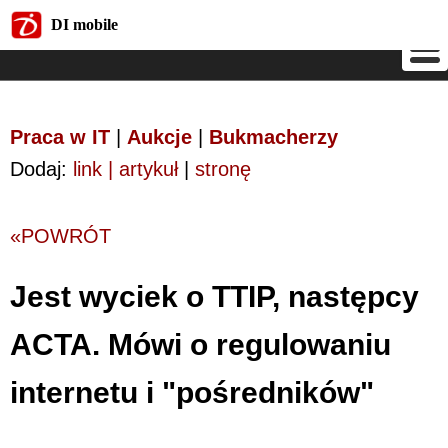
DI mobile
DI mobile
Praca w IT
|
Aukcje
|
Bukmacherzy
Dodaj:
link | artykuł
|
stronę
«POWRÓT
Jest wyciek o TTIP, następcy
ACTA. Mówi o regulowaniu
internetu i "pośredników"