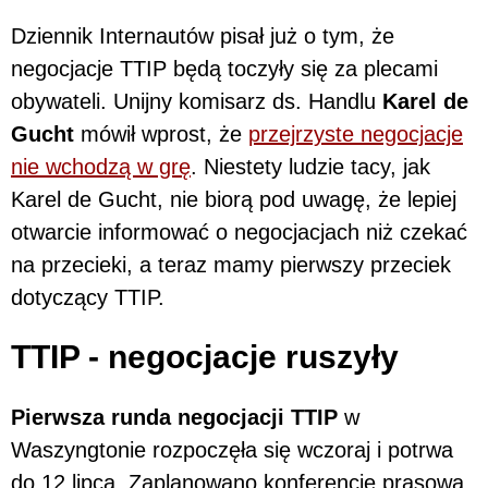
Dziennik Internautów pisał już o tym, że
negocjacje TTIP będą toczyły się za plecami
obywateli. Unijny komisarz ds. Handlu
Karel de
Gucht
mówił wprost, że
przejrzyste negocjacje
nie wchodzą w grę
. Niestety ludzie tacy, jak
Karel de Gucht, nie biorą pod uwagę, że lepiej
otwarcie informować o negocjacjach niż czekać
na przecieki, a teraz mamy pierwszy przeciek
dotyczący TTIP.
TTIP - negocjacje ruszyły
Pierwsza runda negocjacji TTIP
w
Waszyngtonie rozpoczęła się wczoraj i potrwa
do 12 lipca. Zaplanowano konferencję prasową