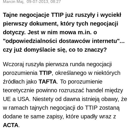
Marcin Maj, 09-07-2013, 08:27
Tajne negocjacje TTIP już ruszyły i wyciekł
pierwszy dokument, który tych negocjacji
dotyczy. Jest w nim mowa m.in. o
"odpowiedzialności dostawców internetu"...
czy już domyślacie się, co to znaczy?
Wczoraj ruszyła pierwsza runda negocjacji
porozumienia
TTIP
, określanego w niektórych
źródłach jako
TAFTA
. To porozumienie
teoretycznie powinno rozruszać handel między
UE a USA. Niestety od dawna istnieją obawy, że
w ramach tajnych negocjacji do TTIP zostaną
dodane te same zapisy, które upadły wraz z
ACTA
.