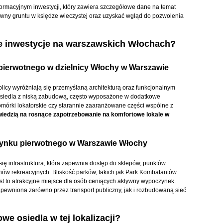
formacyjnym inwestycji, który zawiera szczegółowe dane na temat
awny gruntu w księdze wieczystej oraz uzyskać wgląd do pozwolenia
e inwestycje na warszawskich Włochach?
pierwotnego w dzielnicy Włochy w Warszawie
olicy wyróżniają się przemyślaną architekturą oraz funkcjonalnym
osiedla z niską zabudową, często wyposażone w dodatkowe
omórki lokatorskie czy starannie zaaranżowane części wspólne z
wiedzią na rosnące zapotrzebowanie na komfortowe lokale w
z rynku pierwotnego w Warszawie Włochy
ię infrastruktura, która zapewnia dostęp do sklepów, punktów
ów rekreacyjnych. Bliskość parków, takich jak Park Kombatantów
est to atrakcyjne miejsce dla osób ceniących aktywny wypoczynek.
pewniona zarówno przez transport publiczny, jak i rozbudowaną sieć
we osiedla w tej lokalizacji?