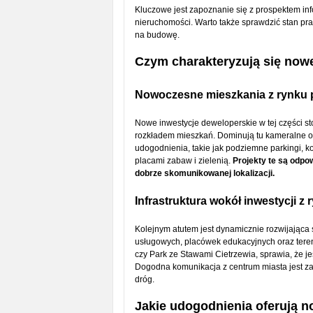
Kluczowe jest zapoznanie się z prospektem in
nieruchomości. Warto także sprawdzić stan pr
na budowę.
Czym charakteryzują się now
Nowoczesne mieszkania z rynku 
Nowe inwestycje deweloperskie w tej części st
rozkładem mieszkań. Dominują tu kameralne 
udogodnienia, takie jak podziemne parkingi, k
placami zabaw i zielenią.
Projekty te są odpo
dobrze skomunikowanej lokalizacji.
Infrastruktura wokół inwestycji 
Kolejnym atutem jest dynamicznie rozwijająca s
usługowych, placówek edukacyjnych oraz teren
czy Park ze Stawami Cietrzewia, sprawia, że j
Dogodna komunikacja z centrum miasta jest za
dróg.
Jakie udogodnienia oferują no