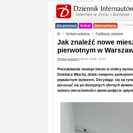
< reklam
the:protocol
Aukcje
Bukmacherzy
DI
Artykuły gościnne
Publikacja_partnera
Jak znaleźć nowe mies
pierwotnym w Warszaw
Artykuł gościnny
08-07-2026, 12:37
Poszukiwanie nowego lokum w stolicy wymaga 
Dzielnica Włochy, dzięki swojemu spokojnemu 
popularnym wyborem. Decydując się na rynek
poruszać się po dostępnych ofertach dewelop
wyboru nieruchomości ułatwi podjęcie optyma