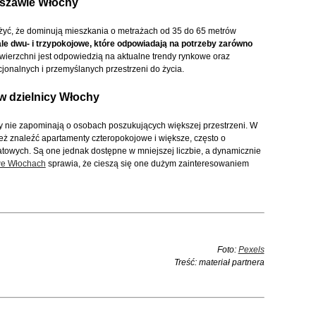
rszawie Włochy
żyć, że dominują mieszkania o metrażach od 35 do 65 metrów
le dwu- i trzypokojowe, które odpowiadają na potrzeby zarówno
wierzchni jest odpowiedzią na aktualne trendy rynkowe oraz
onalnych i przemyślanych przestrzeni do życia.
w dzielnicy Włochy
 nie zapominają o osobach poszukujących większej przestrzeni. W
ż znaleźć apartamenty czteropokojowe i większe, często o
towych. Są one jednak dostępne w mniejszej liczbie, a dynamicznie
we Włochach
sprawia, że cieszą się one dużym zainteresowaniem
Foto:
Pexels
Treść: materiał partnera