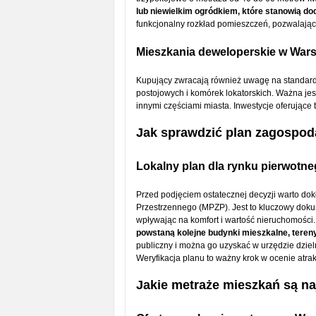
lub niewielkim ogródkiem, które stanowią do
funkcjonalny rozkład pomieszczeń, pozwalając
Mieszkania deweloperskie w War
Kupujący zwracają również uwagę na standard
postojowych i komórek lokatorskich. Ważna jes
innymi częściami miasta. Inwestycje oferujące 
Jak sprawdzić plan zagospod
Lokalny plan dla rynku pierwotn
Przed podjęciem ostatecznej decyzji warto d
Przestrzennego (MPZP). Jest to kluczowy dokum
wpływając na komfort i wartość nieruchomości
powstaną kolejne budynki mieszkalne, tereny 
publiczny i można go uzyskać w urzędzie dziel
Weryfikacja planu to ważny krok w ocenie atra
Jakie metraże mieszkań są naj