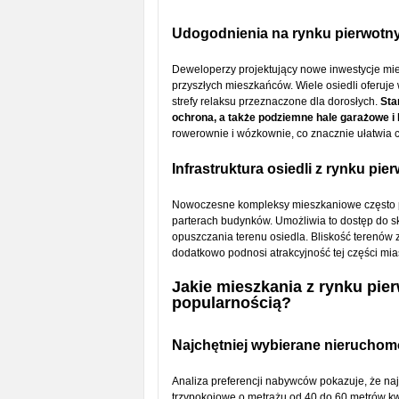
Udogodnienia na rynku pierwot
Deweloperzy projektujący nowe inwestycje mie
przyszłych mieszkańców. Wiele osiedli oferuje
strefy relaksu przeznaczone dla dorosłych.
Sta
ochrona, a także podziemne hale garażowe i 
rowerownie i wózkownie, co znacznie ułatwia 
Infrastruktura osiedli z rynku pi
Nowoczesne kompleksy mieszkaniowe często po
parterach budynków. Umożliwia to dostęp do s
opuszczania terenu osiedla. Bliskość terenów 
dodatkowo podnosi atrakcyjność tej części mia
Jakie mieszkania z rynku pie
popularnością?
Najchętniej wybierane nierucho
Analiza preferencji nabywców pokazuje, że na
trzypokojowe o metrażu od 40 do 60 metrów 