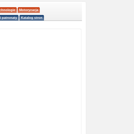
echnologie
Motoryzacja
i patronaty
Katalog stron