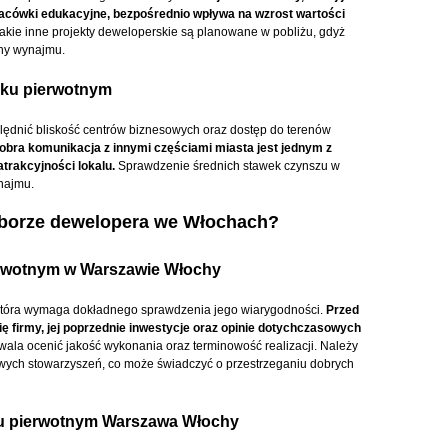
 placówki edukacyjne, bezpośrednio wpływa na wzrost wartości
akie inne projekty deweloperskie są planowane w pobliżu, gdyż
ny wynajmu.
nku pierwotnym
ględnić bliskość centrów biznesowych oraz dostęp do terenów
obra komunikacja z innymi częściami miasta jest jednym z
trakcyjności lokalu.
Sprawdzenie średnich stawek czynszu w
najmu.
yborze dewelopera we Włochach?
erwotnym w Warszawie Włochy
która wymaga dokładnego sprawdzenia jego wiarygodności.
Przed
ię firmy, jej poprzednie inwestycje oraz opinie dotychczasowych
ala ocenić jakość wykonania oraz terminowość realizacji. Należy
owych stowarzyszeń, co może świadczyć o przestrzeganiu dobrych
ku pierwotnym Warszawa Włochy