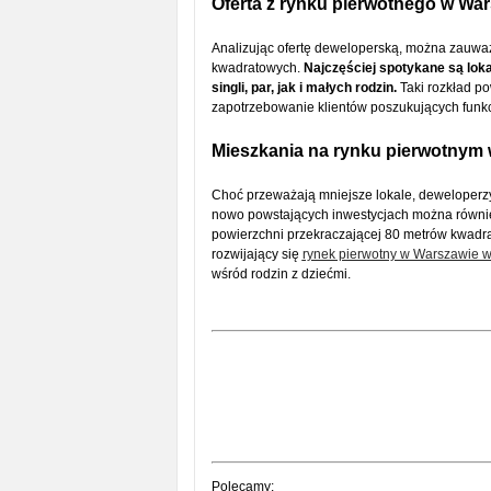
Oferta z rynku pierwotnego w Wa
Analizując ofertę deweloperską, można zauwa
kwadratowych.
Najczęściej spotykane są loka
singli, par, jak i małych rodzin.
Taki rozkład po
zapotrzebowanie klientów poszukujących funkcj
Mieszkania na rynku pierwotnym 
Choć przeważają mniejsze lokale, deweloperzy
nowo powstających inwestycjach można równie
powierzchni przekraczającej 80 metrów kwadra
rozwijający się
rynek pierwotny w Warszawie 
wśród rodzin z dziećmi.
Polecamy: