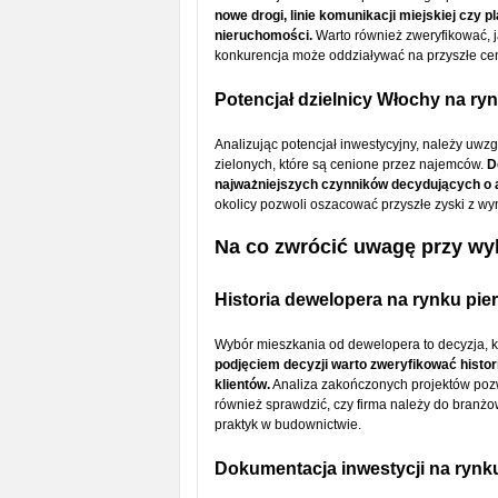
nowe drogi, linie komunikacji miejskiej czy
nieruchomości.
Warto również zweryfikować, j
konkurencja może oddziaływać na przyszłe ce
Potencjał dzielnicy Włochy na ry
Analizując potencjał inwestycyjny, należy uwz
zielonych, które są cenione przez najemców.
D
najważniejszych czynników decydujących o a
okolicy pozwoli oszacować przyszłe zyski z wy
Na co zwrócić uwagę przy w
Historia dewelopera na rynku pi
Wybór mieszkania od dewelopera to decyzja, 
podjęciem decyzji warto zweryfikować histor
klientów.
Analiza zakończonych projektów pozw
również sprawdzić, czy firma należy do branż
praktyk w budownictwie.
Dokumentacja inwestycji na ryn