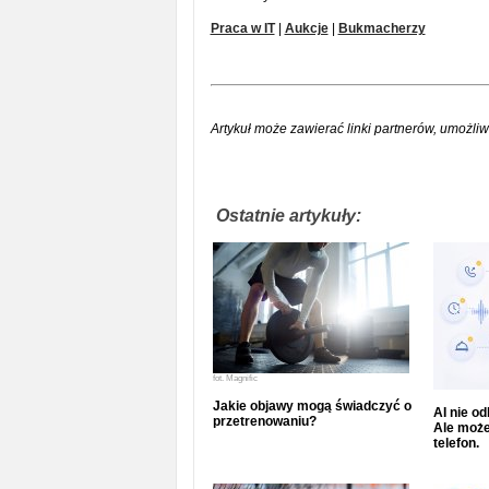
Praca w IT
|
Aukcje
|
Bukmacherzy
Artykuł może zawierać linki partnerów, umożliw
Ostatnie artykuły:
fot.
Magnific
Jakie objawy mogą świadczyć o
AI nie o
przetrenowaniu?
Ale może
telefon.