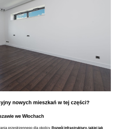
cyjny nowych mieszkań w tej części?
rszawie we Włochach
nia przestrzennego dla okolicy.
Rozwój infrastruktury, takiej jak