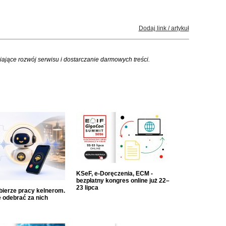
Dodaj link / artykuł
iające rozwój serwisu i dostarczanie darmowych treści.
KSeF, e-Doręczenia, ECM -
bezpłatny kongres online już 22–
23 lipca
dbierze pracy kelnerom.
 odebrać za nich