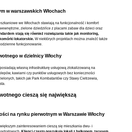
nym w warszawskich Włochach
szkaniowe we Włochach stawiają na funkcjonalność i komfort
 wewnętrzne, zielone dziedzińce z placami zabaw dla dzieci oraz
ndardem stają się również rozwiązania takie jak monitoring,
komórki lokatorskie.
W niektórych projektach można znaleźć także
codzienne funkcjonowanie.
erwotnego w dzielnicy Włochy
siadają własną infrastrukturę usługową zlokalizowaną na
klepów, kawiarni czy punktów usługowych bez konieczności
zielonych, takich jak Park Kombatantów czy Stawy Cietrzewia,
sta.
rwotnego cieszą się największą
mości na rynku pierwotnym w Warszawie Włochy
jwiększym zainteresowaniem cieszą się mieszkania dwu- i
kwadratowych.
Klienci często poszukują lokali z balkonem, tarasem