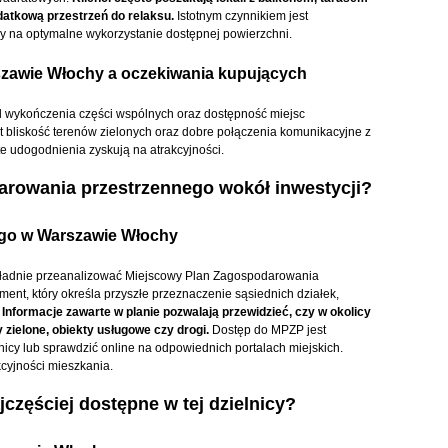
datkową przestrzeń do relaksu.
Istotnym czynnikiem jest
y na optymalne wykorzystanie dostępnej powierzchni.
szawie Włochy a oczekiwania kupujących
 wykończenia części wspólnych oraz dostępność miejsc
t bliskość terenów zielonych oraz dobre połączenia komunikacyjne z
te udogodnienia zyskują na atrakcyjności.
arowania przestrzennego wokół inwestycji?
ego w Warszawie Włochy
okładnie przeanalizować Miejscowy Plan Zagospodarowania
ent, który określa przyszłe przeznaczenie sąsiednich działek,
.
Informacje zawarte w planie pozwalają przewidzieć, czy w okolicy
zielone, obiekty usługowe czy drogi.
Dostęp do MPZP jest
nicy lub sprawdzić online na odpowiednich portalach miejskich.
kcyjności mieszkania.
częściej dostępne w tej dzielnicy?