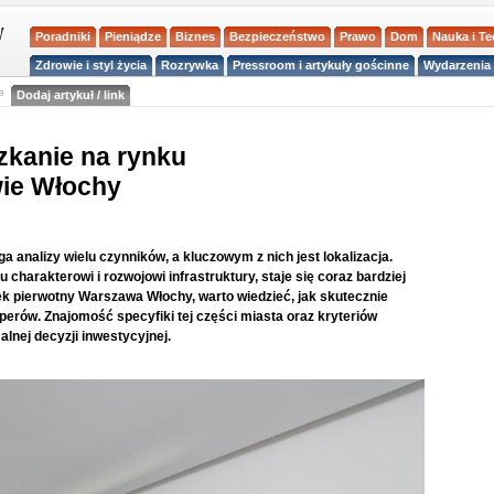
Poradniki
Pieniądze
Biznes
Bezpieczeństwo
Prawo
Dom
Nauka i T
Zdrowie i styl życia
Rozrywka
Pressroom i artykuły gościnne
Wydarzenia 
a
Dodaj artykuł / link
zkanie na rynku
ie Włochy
analizy wielu czynników, a kluczowym z nich jest lokalizacja.
charakterowi i rozwojowi infrastruktury, staje się coraz bardziej
 pierwotny Warszawa Włochy, warto wiedzieć, jak skutecznie
erów. Znajomość specyfiki tej części miasta oraz kryteriów
lnej decyzji inwestycyjnej.