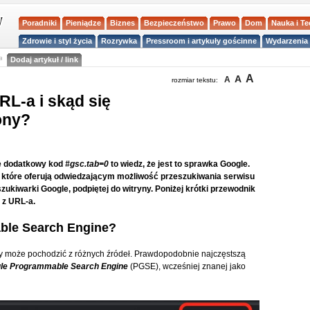
Poradniki
Pieniądze
Biznes
Bezpieczeństwo
Prawo
Dom
Nauka i T
Zdrowie i styl życia
Rozrywka
Pressroom i artykuły gościnne
Wydarzenia 
a
Dodaj artykuł / link
A
A
A
rozmiar tekstu:
RL-a i skąd się
ony?
gle dodatkowy kod
#gsc.tab=0
to wiedz, że jest to sprawka Google.
n, które oferują odwiedzającym możliwość przeszukiwania serwisu
ukiwarki Google, podpiętej do witryny. Poniżej krótki przewodnik
z URL-a.
ble Search Engine?
y może pochodzić z różnych źródeł. Prawdopodobnie najczęstszą
le Programmable Search Engine
(PGSE), wcześniej znanej jako