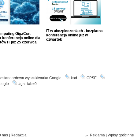
IT w ubezpieczeniach - bezpłatna
mputing GigaCon:
konferencja online już w
 konferencja online dla
czwartek
tów IT już 25 czerwca
iestandardowa wyszukiwarka Google
kod
GPSE
oogle
#gsc.tab=0
 nas
|
Redakcja
Reklama
|
Wpisy gościnne