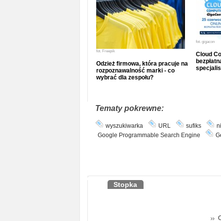
fot.
gigacon
fot.
Freepik
Cloud Co
bezpłatna
Odzież firmowa, która pracuje na
specjalis
rozpoznawalność marki - co
wybrać dla zespołu?
Tematy pokrewne:
wyszukiwarka
URL
sufiks
n
Google Programmable Search Engine
G
Stopka
O