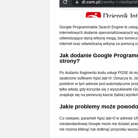
Google Programmable Search Engine to usługa 
internetowych dodanie spersonalizowanych wy
odwiedzające daną witrynę mogą, bez koniecz
internet oraz odwiedzaną witrynę za pomocą n
Jak dodanie Google Program
strony?
Po dodaniu fragmentu kodu usługi PGSE do kod
opatrzone sufiksem
#gsc.tab=0
. Oznacza to, ż
podstron w tym adresie jest automatycznie pr
tylko wtedy, gdy korzysta się z wyszukiwarki 
znajduje się na pierwszej karcie (tabie) wynik
Jakie problemy może powodo
Co ciekawe, parametr
#gsc.tab=0
w adresie UR
niestandardowej Google może nie działać prawi
nie można kliknąć lub dotknąć przycisku wyszu