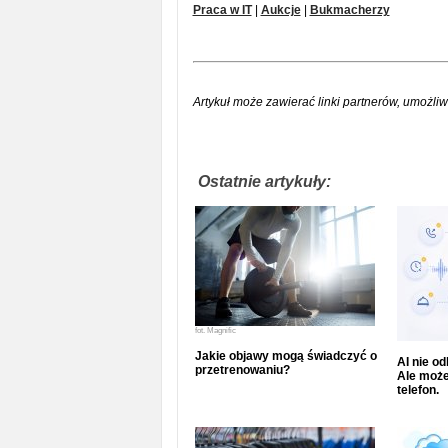
Praca w IT
|
Aukcje
|
Bukmacherzy
Artykuł może zawierać linki partnerów, umożliw
Ostatnie artykuły:
fot.
Magnific
Jakie objawy mogą świadczyć o
AI nie o
przetrenowaniu?
Ale może
telefon.