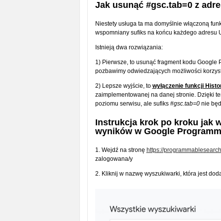
Jak usunąć #gsc.tab=0 z adr
Niestety usługa ta ma domyślnie włączoną fun
wspomniany sufiks na końcu każdego adresu URL
Istnieją dwa rozwiązania:
1) Pierwsze, to usunąć fragment kodu Google
pozbawimy odwiedzających możliwości korzyst
2) Lepsze wyjście, to
wyłączenie funkcji Histo
zaimplementowanej na danej stronie. Dzięki t
poziomu serwisu, ale sufiks
#gsc.tab=0
nie będ
Instrukcja krok po kroku jak w
wyników w Google Programma
1. Wejdź na stronę
https://programmablesearc
zalogowana/y
2. Kliknij w nazwę wyszukiwarki, która jest dod