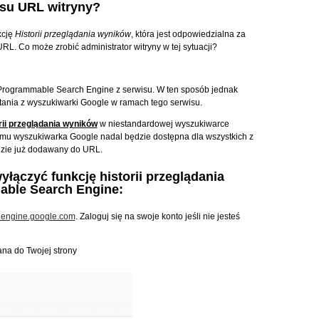
esu URL witryny?
kcję
Historii przeglądania wyników
, która jest odpowiedzialna za
. Co może zrobić administrator witryny w tej sytuacji?
 Programmable Search Engine z serwisu. W ten sposób jednak
ania z wyszukiwarki Google w ramach tego serwisu.
rii przeglądania wyników
w niestandardowej wyszukiwarce
emu wyszukiwarka Google nadal będzie dostępna dla wszystkich z
zie już dodawany do URL.
yłączyć funkcję historii przeglądania
ble Search Engine:
hengine.google.com
. Zaloguj się na swoje konto jeśli nie jesteś
ana do Twojej strony