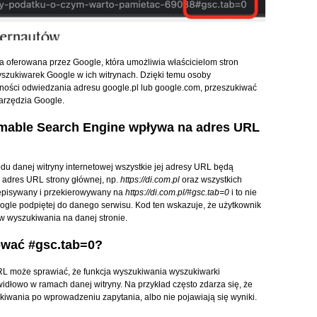
oferowana przez Google, która umożliwia właścicielom stron
szukiwarek Google w ich witrynach. Dzięki temu osoby
ności odwiedzania adresu google.pl lub google.com, przeszukiwać
arzędzia Google.
mable Search Engine wpływa na adres URL
u danej witryny internetowej wszystkie jej adresy URL będą
e adres URL strony głównej, np.
https://di.com.pl
oraz wszystkich
zepisywany i przekierowywany na
https://di.com.pl/#gsc.tab=0
i to nie
Google podpiętej do danego serwisu. Kod ten wskazuje, że użytkownik
ów wyszukiwania na danej stronie.
wać #gsc.tab=0?
L może sprawiać, że funkcja wyszukiwania wyszukiwarki
dłowo w ramach danej witryny. Na przykład często zdarza się, że
kiwania po wprowadzeniu zapytania, albo nie pojawiają się wyniki.