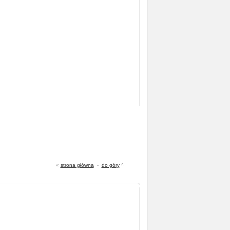
«
strona główna
-
do góry
^