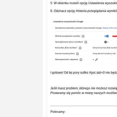
5. W okienku rozwiń opcję
Ustawienia wyszuki
6. Odznacz opcję
Historia przeglądania wynik
I gotowe! Od tej pory sufiks
#gsc.tab=0
nie będ
Jeśli masz problem, którego nie możesz rozwią
Postaramy się pomóc w miarę naszych możliwo
Polecamy: