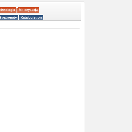
echnologie
Motoryzacja
i patronaty
Katalog stron