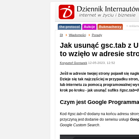
< reklam
the:protocol
Aukcje
Bukmacherzy
DI
Wiadomości
Porady
Jak usunąć gsc.tab z U
to wzięło w adresie str
Krzysztof Gontarek
12-05-2023, 12:52
Jeśli w adresie twojej strony pojawił się na
Dzieje się tak najczęściej w przypadku stro
lub internetu za pomocą programowalnej wysz
krok po kroku - jak usunąć sufiks
#gsc.tab=0
Czym jest Google Programma
Kod
#gsc.tab=0
dodany na końcu adresu stron
przyczyną jest dodanie do serwisu usługi
Goog
Google Custom Search
.