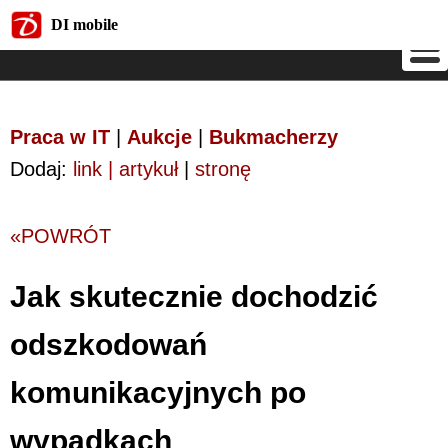
DI mobile
DI mobile
Praca w IT
|
Aukcje
|
Bukmacherzy
Dodaj:
link | artykuł
|
stronę
«POWRÓT
Jak skutecznie dochodzić
odszkodowań
komunikacyjnych po
wypadkach