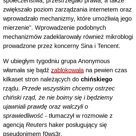
społeczeństwa, przestrzegało prawa, a także
zwiększało poziom zarządzania internetem oraz
wprowadzało mechanizmy, które umożliwią jego
mierzenie". Wprowadzenie podobnych
mechanizmów zadeklarowały również mikroblogi
prowadzone przez koncerny Sina i Tencent.
W ubiegłym tygodniu grupa Anonymous
włamała się bądź
zablokowała
na pewien czas
kilkaset stron należących do
chińskiego
rządu.
Przede wszystkim chcemy ostrzec
chiński rząd, że nie boimy się i będziemy
ujawniali prawdę oraz walczyli o
sprawiedliwość
- tłumaczył w rozmowie z
agencją
Reuters
haker posługujący się
pseudonimem f0ws3r.