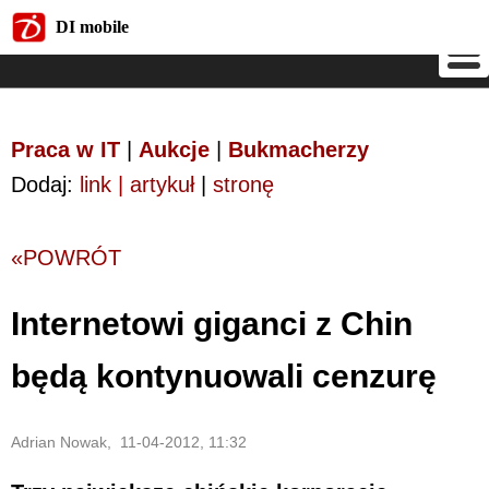
DI mobile
DI mobile
Praca w IT
|
Aukcje
|
Bukmacherzy
Dodaj:
link | artykuł
|
stronę
«POWRÓT
Internetowi giganci z Chin
będą kontynuowali cenzurę
Adrian Nowak, 11-04-2012, 11:32