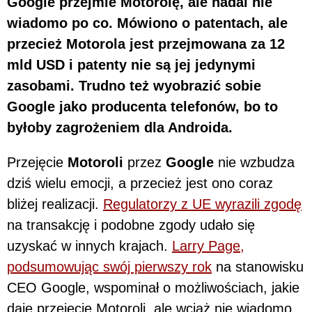
Google przejmie Motorolę, ale nadal nie
wiadomo po co. Mówiono o patentach, ale
przecież Motorola jest przejmowana za 12
mld USD i patenty nie są jej jedynymi
zasobami. Trudno też wyobrazić sobie
Google jako producenta telefonów, bo to
byłoby zagrożeniem dla Androida.
Przejęcie
Motoroli
przez
Google
nie wzbudza
dziś wielu emocji, a przecież jest ono coraz
bliżej realizacji.
Regulatorzy z UE wyrazili zgodę
na transakcję i podobne zgody udało się
uzyskać w innych krajach.
Larry Page,
podsumowując swój pierwszy rok
na stanowisku
CEO Google, wspominał o możliwościach, jakie
daje przejęcie Motoroli, ale wciąż nie wiadomo,