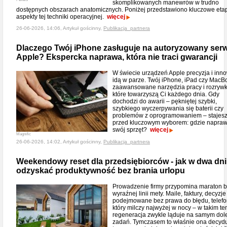
skomplikowanych manewrów w trudno
dostępnych obszarach anatomicznych. Poniżej przedstawiono kluczowe etap
aspekty tej techniki operacyjnej.
więcej
26-06-2026, 14:06, Artykuł gościnny,
Publikacja_partnera
Dlaczego Twój iPhone zasługuje na autoryzowany serw
Apple? Ekspercka naprawa, która nie traci gwarancji
W świecie urządzeń Apple precyzja i inn
idą w parze. Twój iPhone, iPad czy MacB
zaawansowane narzędzia pracy i rozrywk
które towarzyszą Ci każdego dnia. Gdy
dochodzi do awarii – pękniętej szybki,
szybkiego wyczerpywania się baterii czy
problemów z oprogramowaniem – stajes
przed kluczowym wyborem: gdzie napraw
swój sprzęt?
więcej
Magnific
26-06-2026, 14:02, Artykuł gościnny,
Publikacja_partnera
Weekendowy reset dla przedsiębiorców - jak w dwa dni
odzyskać produktywność bez brania urlopu
Prowadzenie firmy przypomina maraton 
wyraźnej linii mety. Maile, faktury, decyzje
podejmowane bez prawa do błędu, telefo
który milczy najwyżej w nocy – w takim t
regeneracja zwykle ląduje na samym dole 
zadań. Tymczasem to właśnie ona decydu