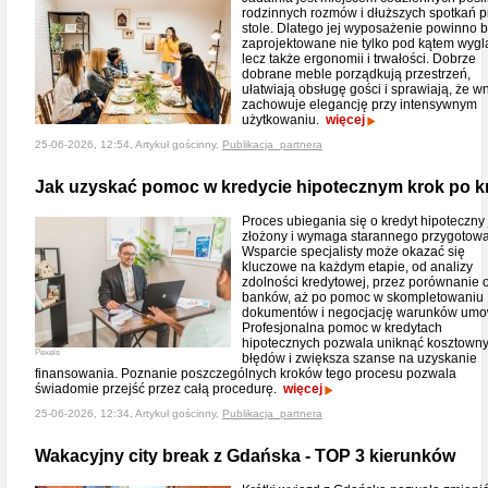
rodzinnych rozmów i dłuższych spotkań p
stole. Dlatego jej wyposażenie powinno 
zaprojektowane nie tylko pod kątem wygl
lecz także ergonomii i trwałości. Dobrze
dobrane meble porządkują przestrzeń,
ułatwiają obsługę gości i sprawiają, że w
zachowuje elegancję przy intensywnym
użytkowaniu.
więcej
25-06-2026, 12:54, Artykuł gościnny,
Publikacja_partnera
Jak uzyskać pomoc w kredycie hipotecznym krok po k
Proces ubiegania się o kredyt hipoteczny 
złożony i wymaga starannego przygotowa
Wsparcie specjalisty może okazać się
kluczowe na każdym etapie, od analizy
zdolności kredytowej, przez porównanie o
banków, aż po pomoc w skompletowaniu
dokumentów i negocjację warunków umo
Profesjonalna pomoc w kredytach
hipotecznych pozwala uniknąć kosztown
Pexels
błędów i zwiększa szanse na uzyskanie
finansowania. Poznanie poszczególnych kroków tego procesu pozwala
świadomie przejść przez całą procedurę.
więcej
25-06-2026, 12:34, Artykuł gościnny,
Publikacja_partnera
Wakacyjny city break z Gdańska - TOP 3 kierunków