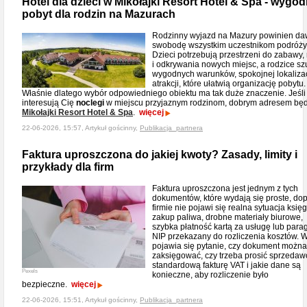
Hotel dla dzieci w Mikołajki Resort Hotel & Spa - wygo
pobyt dla rodzin na Mazurach
Rodzinny wyjazd na Mazury powinien d
swobodę wszystkim uczestnikom podróży
Dzieci potrzebują przestrzeni do zabawy,
i odkrywania nowych miejsc, a rodzice sz
wygodnych warunków, spokojnej lokalizacj
atrakcji, które ułatwią organizację pobytu.
Właśnie dlatego wybór odpowiedniego obiektu ma tak duże znaczenie. Jeśli
interesują Cię
noclegi
w miejscu przyjaznym rodzinom, dobrym adresem będ
Mikołajki Resort Hotel & Spa
.
więcej
22-06-2026, 15:57, Artykuł gościnny,
Publikacja_partnera
Faktura uproszczona do jakiej kwoty? Zasady, limity i
przykłady dla firm
Faktura uproszczona jest jednym z tych
dokumentów, które wydają się proste, do
firmie nie pojawi się realna sytuacja księ
zakup paliwa, drobne materiały biurowe,
szybka płatność kartą za usługę lub para
NIP przekazany do rozliczenia kosztów. 
pojawia się pytanie, czy dokument można
zaksięgować, czy trzeba prosić sprzedaw
standardową fakturę VAT i jakie dane są
Pexels
konieczne, aby rozliczenie było
bezpieczne.
więcej
22-06-2026, 15:51, Artykuł gościnny,
Publikacja_partnera