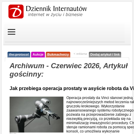
< reklama
the:protocol
Aukcje
Bukmacherzy
Dodaj artykuł / link
Archiwum - Czerwiec 2026, Artykuł
gościnny:
Jak przebiega operacja prostaty w asyście robota da V
Operacja prostaty da Vinci stanowi jedną 
najnowocześniejszych metod leczenia ra
gruczołu krokowego. Wykorzystanie
zaawansowanego systemu robotycznego
pozwala na przeprowadzenie zabiegu z
niezwykłą precyzją, co przekłada się na
minimalizację inwazyjności procedury. Ch
steruje ramionami robota za pomocą spec
konsoli, co umożliwia wykonanie
Pexels