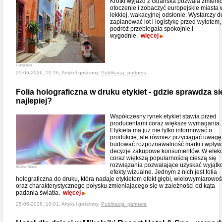
Krótki wyjazd z Gdańska pozwala zmieni
otoczenie i zobaczyć europejskie miasta 
lekkiej, wakacyjnej odsłonie. Wystarczy 
zaplanować lot i logistykę przed wylotem,
podróż przebiegała spokojnie i
wygodnie.
więcej
Unsplash
25-06-2026, 10:26, Artykuł gościnny,
Publikacja_partnera
Folia holograficzna w druku etykiet - gdzie sprawdza si
najlepiej?
Współczesny rynek etykiet stawia przed
producentami coraz większe wymagania.
Etykieta ma już nie tylko informować o
produkcie, ale również przyciągać uwagę
budować rozpoznawalność marki i wpływ
decyzje zakupowe konsumentów. W efekc
coraz większą popularnością cieszą się
rozwiązania pozwalające uzyskać wyjąt
Adobe Stock
efekty wizualne. Jednym z nich jest folia
holograficzna do druku, która nadaje etykietom efekt głębi, wielowymiarowoś
oraz charakterystycznego połysku zmieniającego się w zależności od kąta
padania światła.
więcej
25-06-2026, 10:01, Artykuł gościnny,
Publikacja_partnera