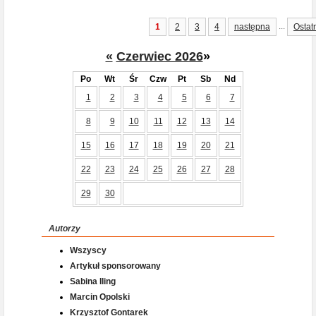
...
1
2
3
4
następna
Ostat
«
Czerwiec 2026
»
Po
Wt
Śr
Czw
Pt
Sb
Nd
1
2
3
4
5
6
7
8
9
10
11
12
13
14
15
16
17
18
19
20
21
22
23
24
25
26
27
28
29
30
Autorzy
Wszyscy
Artykuł sponsorowany
Sabina Iling
Marcin Opolski
Krzysztof Gontarek