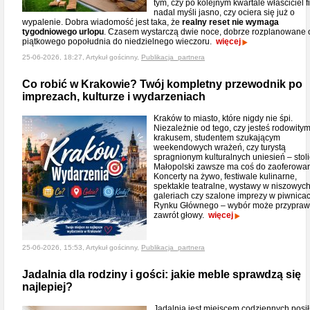
tym, czy po kolejnym kwartale właściciel f
nadal myśli jasno, czy ociera się już o
wypalenie. Dobra wiadomość jest taka, że
realny reset nie wymaga
tygodniowego urlopu
. Czasem wystarczą dwie noce, dobrze rozplanowane 
piątkowego popołudnia do niedzielnego wieczoru.
więcej
25-06-2026, 18:27, Artykuł gościnny,
Publikacja_partnera
Co robić w Krakowie? Twój kompletny przewodnik po
imprezach, kulturze i wydarzeniach
​Kraków to miasto, które nigdy nie śpi.
Niezależnie od tego, czy jesteś rodowity
krakusem, studentem szukającym
weekendowych wrażeń, czy turystą
spragnionym kulturalnych uniesień – stol
Małopolski zawsze ma coś do zaoferowan
Koncerty na żywo, festiwale kulinarne,
spektakle teatralne, wystawy w niszowyc
galeriach czy szalone imprezy w piwnica
Rynku Głównego – wybór może przypraw
zawrót głowy.
więcej
25-06-2026, 15:53, Artykuł gościnny,
Publikacja_partnera
Jadalnia dla rodziny i gości: jakie meble sprawdzą się
najlepiej?
Jadalnia jest miejscem codziennych posi