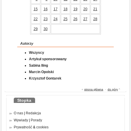
15
16
17
18
19
20
21
22
23
24
25
26
27
28
29
30
Autorzy
Wszyscy
Artykuł sponsorowany
Sabina Iling
Marcin Opolski
Krzysztof Gontarek
«
strona główna
-
do góry
^
Stopka
O nas
|
Redakcja
Wywiady
|
Porady
Prywatność
&
cookies