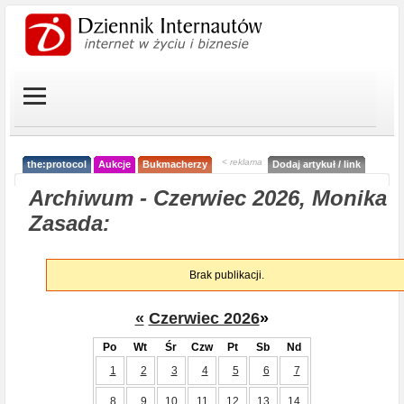
< reklama
the:protocol
Aukcje
Bukmacherzy
Dodaj artykuł / link
Archiwum - Czerwiec 2026, Monika
Zasada:
Brak publikacji.
«
Czerwiec 2026
»
Po
Wt
Śr
Czw
Pt
Sb
Nd
1
2
3
4
5
6
7
8
9
10
11
12
13
14