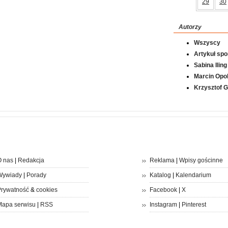
29
30
Autorzy
Wszyscy
Artykuł sp
Sabina Iling
Marcin Opol
Krzysztof 
 nas
|
Redakcja
Reklama
|
Wpisy gościnne
Wywiady
|
Porady
Katalog
|
Kalendarium
rywatność
&
cookies
Facebook
|
X
apa serwisu
|
RSS
Instagram
|
Pinterest