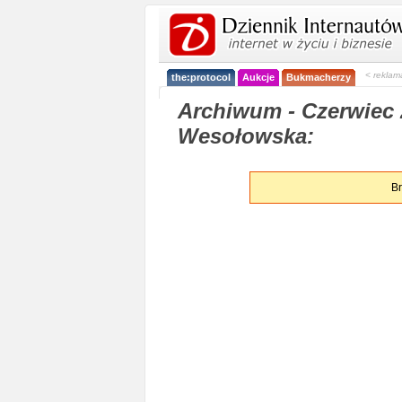
< reklam
the:protocol
Aukcje
Bukmacherzy
Archiwum - Czerwiec 
Wesołowska:
Br