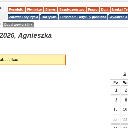
Poradniki
Pieniądze
Biznes
Bezpieczeństwo
Prawo
Dom
Nauka i T
Zdrowie i styl życia
Rozrywka
Pressroom i artykuły gościnne
Wydarzenia 
a
Dodaj artykuł / link
2026, Agnieszka
ak publikacji.
«
Po
Wt
1
2
8
9
15
16
22
23