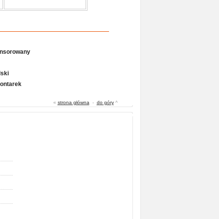
onsorowany
ski
Gontarek
«
strona główna
-
do góry
^