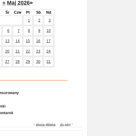
«
Maj 2026
»
Śr
Czw
Pt
Sb
Nd
1
2
3
6
7
8
9
10
13
14
15
16
17
20
21
22
23
24
27
28
29
30
31
onsorowany
ski
Gontarek
«
strona główna
-
do góry
^