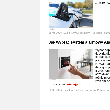
znaczenie
Pixabay
28-05-2026, 17:52, Artykuł gościnny,
Publikacja_partn
Jak wybrać system alarmowy Aj
Wybór odp
decyzja dl
oferuje sz
precyzyjne
indywidual
decyzji wym
nieruchomo
oczekiwany
różnic mię
Magnific
krokiem do
rozwiązania.
więcej
28-05-2026, 17:48, Artykuł sponsorowany,
Publikacja