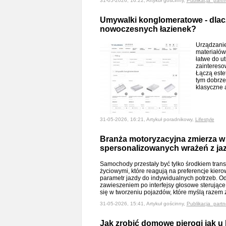
31-05-2026, 16:22, Artykuł gościnny,
Publikacja_partn
Umywalki konglomeratowe - dlac
nowoczesnych łazienek?
Urządzanie
materiałów
łatwe do u
zaintereso
Łączą este
tym dobrze
klasyczne 
31-05-2026, 16:21, Artykuł poradnikowy,
Lifestyle
Branża motoryzacyjna zmierza w k
spersonalizowanych wrażeń z ja
Samochody przestały być tylko środkiem transp
życiowymi, które reagują na preferencje kier
parametr jazdy do indywidualnych potrzeb. Od
zawieszeniem po interfejsy głosowe sterując
się w tworzeniu pojazdów, które myślą razem
31-05-2026, 15:41, Artykuł gościnny,
Publikacja_partn
Jak zrobić domowe pierogi jak u