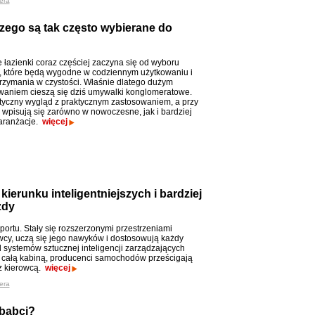
era
zego są tak często wybierane do
 łazienki coraz częściej zaczyna się od wyboru
, które będą wygodne w codziennym użytkowaniu i
trzymania w czystości. Właśnie dlatego dużym
waniem cieszą się dziś umywalki konglomeratowe.
tyczny wygląd z praktycznym zastosowaniem, a przy
 wpisują się zarówno w nowoczesne, jak i bardziej
aranżacje.
więcej
ierunku inteligentniejszych i bardziej
zdy
ortu. Stały się rozszerzonymi przestrzeniami
owcy, uczą się jego nawyków i dostosowują każdy
 systemów sztucznej inteligencji zarządzających
e całą kabiną, producenci samochodów prześcigają
 z kierowcą.
więcej
era
 babci?