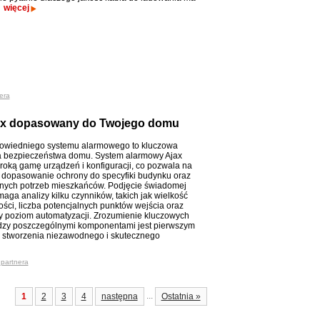
.
więcej
era
ax dopasowany do Twojego domu
owiedniego systemu alarmowego to kluczowa
a bezpieczeństwa domu. System alarmowy Ajax
eroką gamę urządzeń i konfiguracji, co pozwala na
 dopasowanie ochrony do specyfiki budynku oraz
nych potrzeb mieszkańców. Podjęcie świadomej
aga analizy kilku czynników, takich jak wielkość
ści, liczba potencjalnych punktów wejścia oraz
 poziom automatyzacji. Zrozumienie kluczowych
dzy poszczególnymi komponentami jest pierwszym
 stworzenia niezawodnego i skutecznego
_partnera
...
1
2
3
4
następna
Ostatnia »