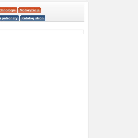
echnologie
Motoryzacja
i patronaty
Katalog stron