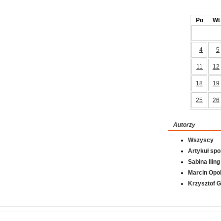
Po
Wt
4
5
11
12
18
19
25
26
Autorzy
Wszyscy
Artykuł sp
Sabina Iling
Marcin Opol
Krzysztof 