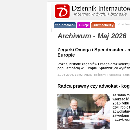
< reklam
the:protocol
Aukcje
Bukmacherzy
Archiwum - Maj 2026
Zegarki Omega i Speedmaster - n
Europie
Poznaj historię zegarków Omega oraz kolekcji
popularnością w Europie. Sprawdź, co wyróżn
31-05-2026, 18:02, Artykuł gościnny,
Publikacja_partn
Radca prawny czy adwokat - kog
Ta sama tog
większość 
2015 roku
czyli robi
adwokatury
zawodami za
haczyk wci