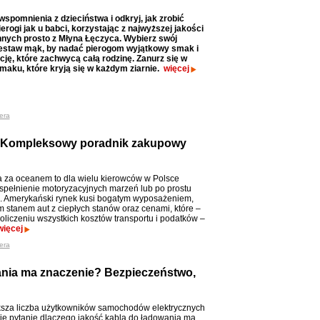
wspomnienia z dzieciństwa i odkryj, jak zrobić
rogi jak u babci, korzystając z najwyższej jakości
nych prosto z Młyna Łęczyca. Wybierz swój
zestaw mąk, by nadać pierogom wyjątkowy smak i
ję, które zachwycą całą rodzinę. Zanurz się w
 smaku, które kryją się w każdym ziarnie.
więcej
era
 Kompleksowy poradnik zakupowy
 za oceanem to dla wielu kierowców w Polsce
spełnienie motoryzacyjnych marzeń lub po prostu
k. Amerykański rynek kusi bogatym wyposażeniem,
 stanem aut z ciepłych stanów oraz cenami, które –
oliczeniu wszystkich kosztów transportu i podatków –
więcej
era
ania ma znaczenie? Bezpieczeństwo,
sza liczba użytkowników samochodów elektrycznych
ie pytanie dlaczego jakość kabla do ładowania ma