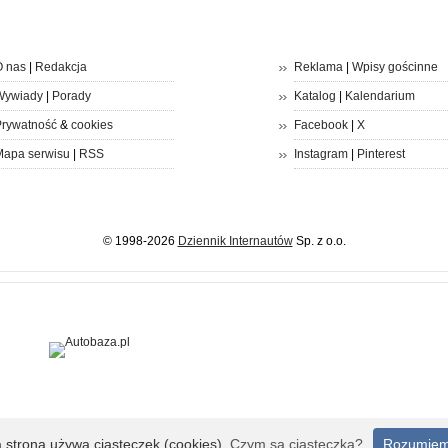
 nas
|
Redakcja
Reklama
|
Wpisy gościnne
Wywiady
|
Porady
Katalog
|
Kalendarium
rywatność
&
cookies
Facebook
|
X
apa serwisu
|
RSS
Instagram
|
Pinterest
© 1998-2026
Dziennik Internautów
Sp. z o.o.
a strona używa ciasteczek (cookies).
Czym są ciasteczka?
Rozumie