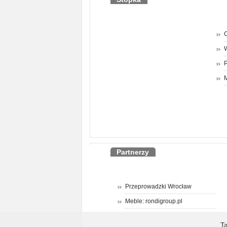
O
P
M
Partnerzy
Przeprowadzki Wrocław
Meble: rondigroup.pl
T