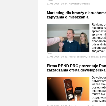
Freepik
31-05-2026, 16:54, Krzysztof Gontarek,
Marketing dla branży nieruchomo
zapytania o mieszkania
Reklamy ge
ale duża c
sprzedaż n
sprawie mie
Jednocześn
abonament
gdy nikt ni
ani odpowi
znajomo?
Pexels
31-05-2026, 16:31, Artykuł gościnny,
Publikacja_partn
Firma REND.PRO prezentuje Pane
zarządzania ofertą deweloperską
Deweloperz
dotyczy wy
ważne staj
dostępność 
internetow
muszą być 
przygotowa
organizac