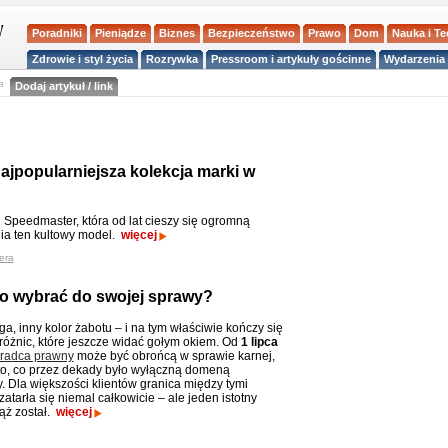
Poradniki
Pieniądze
Biznes
Bezpieczeństwo
Prawo
Dom
Nauka i T
Zdrowie i styl życia
Rozrywka
Pressroom i artykuły gościnne
Wydarzenia 
a
Dodaj artykuł / link
ajpopularniejsza kolekcja marki w
 Speedmaster, która od lat cieszy się ogromną
ia ten kultowy model.
więcej
era
o wybrać do swojej sprawy?
a, inny kolor żabotu – i na tym właściwie kończy się
różnic, które jeszcze widać gołym okiem. Od
1 lipca
radca prawny
może być obrońcą w sprawie karnej,
ć to, co przez dekady było wyłączną domeną
. Dla większości klientów granica między tymi
tarła się niemal całkowicie – ale jeden istotny
ąż został.
więcej