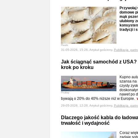
Przywołaj 
domowe pie
mąk pszen
ulubiony 
konsystenc
tradycji i
Pexels
31-05-2026, 15:26, Artykuł gościnny,
Publikacja_partn
Jak ściągnąć samochód z USA?
krok po kroku
Kupno auta
szansa na 
czysty zys
doskonałym
Pixabay
nawet po d
bywają o 20% do 40% niższe niż w Europie.
29-05-2026, 12:26, Artykuł gościnny,
Publikacja_partn
Dlaczego jakość kabla do ładow
trwałość i wydajność
Coraz więk
zadaje sob