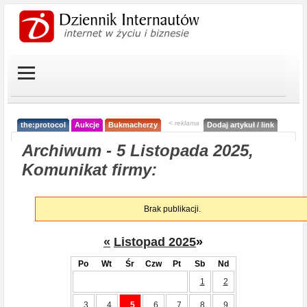
< reklama
the:protocol
Aukcje
Bukmacherzy
Dodaj artykuł / link
Archiwum - 5 Listopada 2025,
Komunikat firmy:
Brak publikacji.
«
Listopad 2025
»
Po
Wt
Śr
Czw
Pt
Sb
Nd
1
2
3
4
5
6
7
8
9