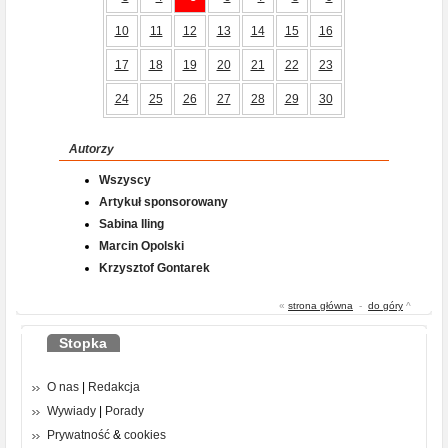
10
11
12
13
14
15
16
17
18
19
20
21
22
23
24
25
26
27
28
29
30
Autorzy
Wszyscy
Artykuł sponsorowany
Sabina Iling
Marcin Opolski
Krzysztof Gontarek
«
strona główna
-
do góry
^
Stopka
O nas
|
Redakcja
Wywiady
|
Porady
Prywatność
&
cookies