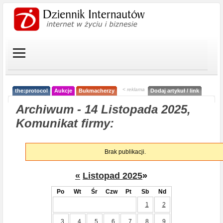
< reklama
the:protocol
Aukcje
Bukmacherzy
Dodaj artykuł / link
Archiwum - 14 Listopada 2025,
Komunikat firmy:
Brak publikacji.
«
Listopad 2025
»
Po
Wt
Śr
Czw
Pt
Sb
Nd
1
2
3
4
5
6
7
8
9