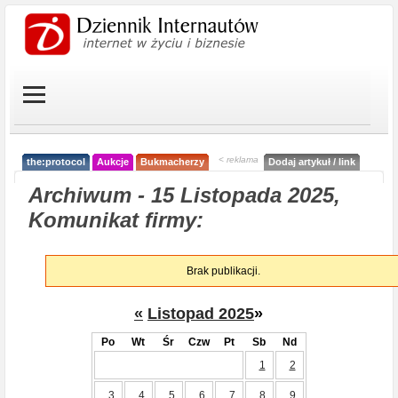
< reklama
the:protocol
Aukcje
Bukmacherzy
Dodaj artykuł / link
Archiwum - 15 Listopada 2025,
Komunikat firmy:
Brak publikacji.
«
Listopad 2025
»
Po
Wt
Śr
Czw
Pt
Sb
Nd
1
2
3
4
5
6
7
8
9