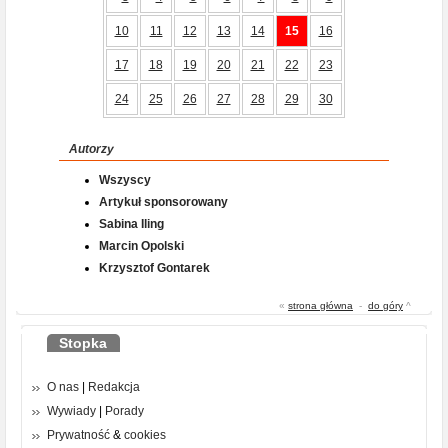
10
11
12
13
14
15
16
17
18
19
20
21
22
23
24
25
26
27
28
29
30
Autorzy
Wszyscy
Artykuł sponsorowany
Sabina Iling
Marcin Opolski
Krzysztof Gontarek
«
strona główna
-
do góry
^
Stopka
O nas
|
Redakcja
Wywiady
|
Porady
Prywatność
&
cookies