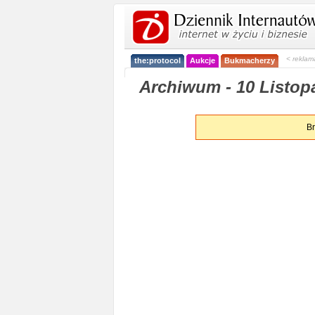
< reklam
the:protocol
Aukcje
Bukmacherzy
Archiwum - 10 Listop
Br