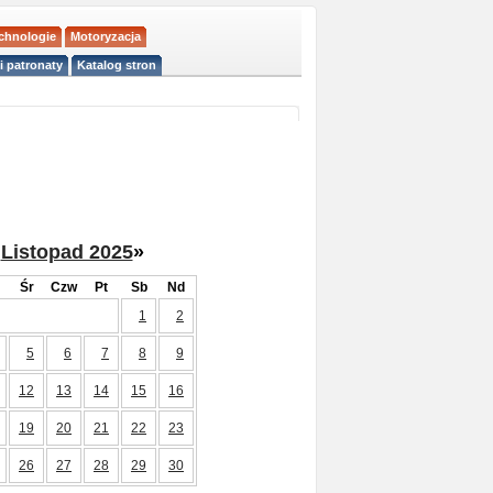
echnologie
Motoryzacja
i patronaty
Katalog stron
Listopad 2025
»
Śr
Czw
Pt
Sb
Nd
1
2
5
6
7
8
9
12
13
14
15
16
19
20
21
22
23
26
27
28
29
30