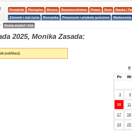
Poradniki
Pieniądze
Biznes
Bezpieczeństwo
Prawo
Dom
Nauka i T
Zdrowie i styl życia
Rozrywka
Pressroom i artykuły gościnne
Wydarzenia 
a
Dodaj artykuł / link
ada 2025, Monika Zasada:
ak publikacji.
«
Po
Wt
3
4
10
11
17
18
24
25