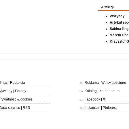
Autorzy
Wszyscy
Artykuł sp
Sabina Iling
Marcin Opol
Krzysztof 
 nas
|
Redakcja
Reklama
|
Wpisy gościnne
Wywiady
|
Porady
Katalog
|
Kalendarium
rywatność
&
cookies
Facebook
|
X
apa serwisu
|
RSS
Instagram
|
Pinterest