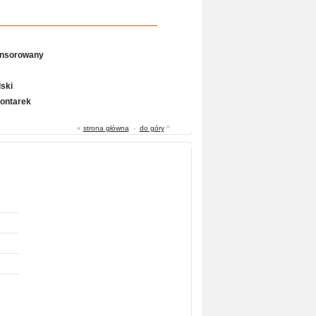
onsorowany
ski
Gontarek
«
strona główna
-
do góry
^