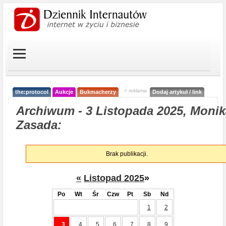
< reklama
the:protocol
Aukcje
Bukmacherzy
Dodaj artykuł / link
Archiwum - 3 Listopada 2025, Monik
Zasada:
Brak publikacji.
«
Listopad 2025
»
Po
Wt
Śr
Czw
Pt
Sb
Nd
1
2
3
4
5
6
7
8
9