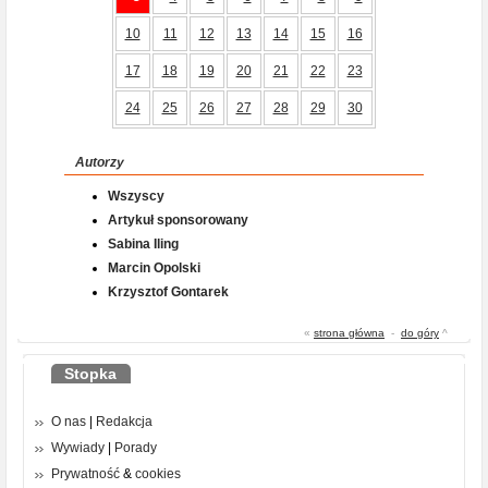
10
11
12
13
14
15
16
17
18
19
20
21
22
23
24
25
26
27
28
29
30
Autorzy
Wszyscy
Artykuł sponsorowany
Sabina Iling
Marcin Opolski
Krzysztof Gontarek
«
strona główna
-
do góry
^
Stopka
O nas
|
Redakcja
Wywiady
|
Porady
Prywatność
&
cookies