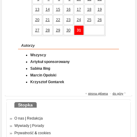
13
14
15
16
17
18
19
20
21
22
23
24
25
26
27
28
29
30
31
Autorzy
Wszyscy
Artykuł sponsorowany
Sabina Iling
Marcin Opolski
Krzysztof Gontarek
«
strona główna
-
do góry
^
Stopka
O nas
|
Redakcja
Wywiady
|
Porady
Prywatność
&
cookies