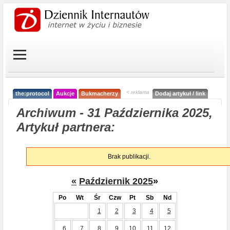
< reklama
the:protocol
Aukcje
Bukmacherzy
Dodaj artykuł / link
Archiwum - 31 Października 2025,
Artykuł partnera:
Brak publikacji.
«
Październik 2025
»
Po
Wt
Śr
Czw
Pt
Sb
Nd
1
2
3
4
5
6
7
8
9
10
11
12