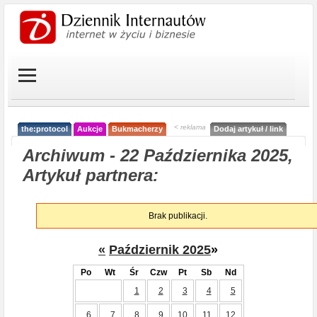
< reklama
the:protocol
Aukcje
Bukmacherzy
Dodaj artykuł / link
Archiwum - 22 Października 2025,
Artykuł partnera:
Brak publikacji.
«
Październik 2025
»
Po
Wt
Śr
Czw
Pt
Sb
Nd
1
2
3
4
5
6
7
8
9
10
11
12