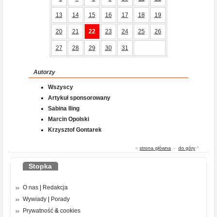
13
14
15
16
17
18
19
20
21
22
23
24
25
26
27
28
29
30
31
Autorzy
Wszyscy
Artykuł sponsorowany
Sabina Iling
Marcin Opolski
Krzysztof Gontarek
«
strona główna
-
do góry
^
Stopka
O nas
|
Redakcja
Wywiady
|
Porady
Prywatność
&
cookies