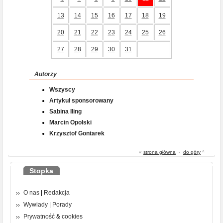
13
14
15
16
17
18
19
20
21
22
23
24
25
26
27
28
29
30
31
Autorzy
Wszyscy
Artykuł sponsorowany
Sabina Iling
Marcin Opolski
Krzysztof Gontarek
«
strona główna
-
do góry
^
Stopka
O nas
|
Redakcja
Wywiady
|
Porady
Prywatność
&
cookies