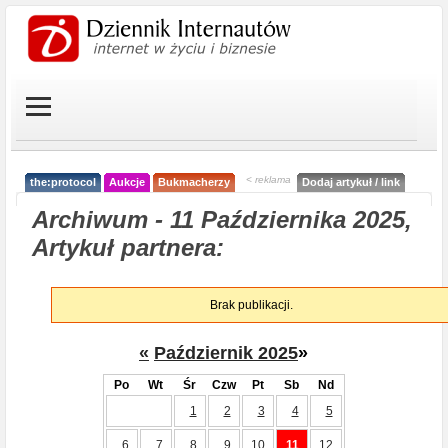
< reklama
the:protocol
Aukcje
Bukmacherzy
Dodaj artykuł / link
Archiwum - 11 Października 2025,
Artykuł partnera:
Brak publikacji.
«
Październik 2025
»
Po
Wt
Śr
Czw
Pt
Sb
Nd
1
2
3
4
5
6
7
8
9
10
11
12