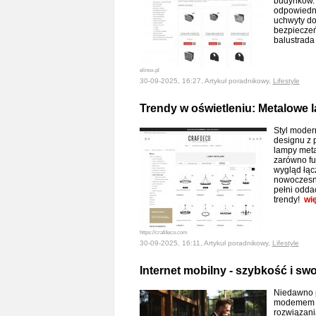
budynków. 
odpowiedni
uchwyty do
bezpieczeńs
balustrada
elinox.pl
30-09-2025, 16:27, Artykuł poradnikowy,
Lifestyle
Trendy w oświetleniu: Metalowe
Styl moder
designu z 
lampy meta
zarówno fun
wygląd łącz
nowoczesny
pełni odd
trendy!
wi
https://crafdeco.com
30-09-2025, 16:11, Artykuł poradnikowy,
Lifestyle
Internet mobilny - szybkość i sw
Niedawno p
modemem i 
rozwiązani