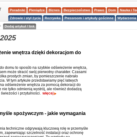
Poradniki
Pieniądze
Biznes
Bezpieczeństwo
Prawo
Dom
Nauka i T
Zdrowie i styl życia
Rozrywka
Pressroom i artykuły gościnne
Wydarzenia 
a
Dodaj artykuł / link
 2025
enie wnętrza dzięki dekoracjom do
do domu to sposób na szybkie odświeżenie wnętrza,
asem może stracić swój pierwotny charakter. Czasami
kilka prostych zmian, by pomieszczenie nabrało
ia. W tym artykule przedstawiamy pięć łatwych
a odświeżenie wnętrza za pomocą dekoracji do
e nie tylko odmienią wystrój, ale również dodadzą
 świeżości i przytulności.
więcej
emyśle spożywczym - jakie wymagania
nia techniczne odgrywają kluczową rolę w przemyśle
, zapewniając szczelność instalacji oraz ochronę