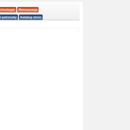
echnologie
Motoryzacja
i patronaty
Katalog stron