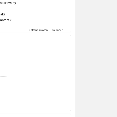
onsorowany
ski
Gontarek
«
strona główna
-
do góry
^