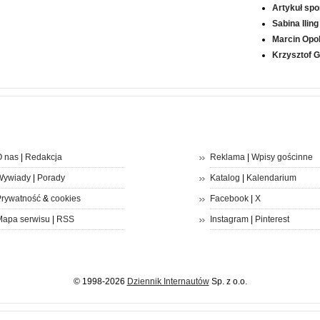
Artykuł sp
Sabina Iling
Marcin Opol
Krzysztof 
 nas
|
Redakcja
Reklama
|
Wpisy gościnne
Wywiady
|
Porady
Katalog
|
Kalendarium
rywatność
&
cookies
Facebook
|
X
apa serwisu
|
RSS
Instagram
|
Pinterest
© 1998-2026
Dziennik Internautów
Sp. z o.o.