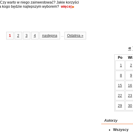
. Czy warto w niego zainwestować? Jakie korzyści
dla kogo będzie najlepszym wyborem?
więcej
...
1
2
3
4
następna
Ostatnia »
«
Po
Wt
1
2
8
9
15
16
22
23
29
30
Autorzy
Wszyscy