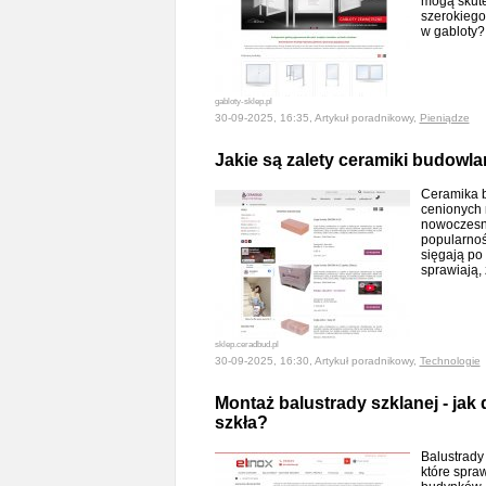
mogą skute
szerokiego
w gabloty
gabloty-sklep.pl
30-09-2025, 16:35, Artykuł poradnikowy,
Pieniądze
Jakie są zalety ceramiki budowla
Ceramika b
cenionych 
nowoczesny
popularnoś
sięgają po
sprawiają,
sklep.ceradbud.pl
30-09-2025, 16:30, Artykuł poradnikowy,
Technologie
Montaż balustrady szklanej - ja
szkła?
Balustrady
które spra