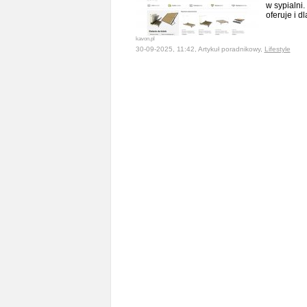
w sypialni
oferuje i 
kavon.pl
30-09-2025, 11:42, Artykuł poradnikowy,
Lifestyle