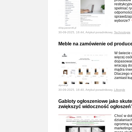
produktów 
restrykcyj
spełniać r
odporności
sprawdzają 
wyborze?
sklep.passerotti.pl
30-09-2025, 16:44, Artykuł poradnikowy,
Technologie
Meble na zamówienie od producent
W świecie 
więcej osó
dopasowan
wracają do 
mądra inwe
Dlaczego w
zamiast k
alpmeb.pl
30-09-2025, 16:40, Artykuł poradnikowy,
Lifestyle
Gabloty ogłoszeniowe jako skute
zwiększyć widoczność ogłoszeń
Choć w dob
działaniac
ogromną wa
marketingo