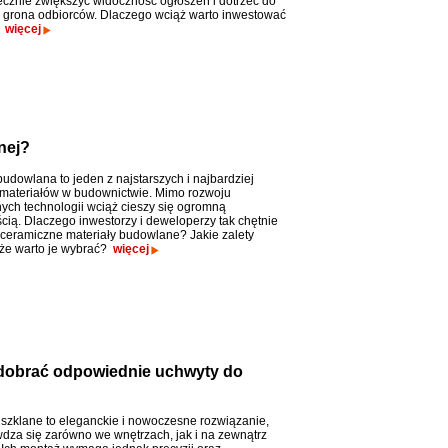
cznie zwiększyć widoczność ogłoszeń i dotrzeć do
 grona odbiorców. Dlaczego wciąż warto inwestować
?
więcej
nej?
udowlana to jeden z najstarszych i najbardziej
materiałów w budownictwie. Mimo rozwoju
ch technologii wciąż cieszy się ogromną
cią. Dlaczego inwestorzy i deweloperzy tak chętnie
 ceramiczne materiały budowlane? Jakie zalety
 że warto je wybrać?
więcej
k dobrać odpowiednie uchwyty do
 szklane to eleganckie i nowoczesne rozwiązanie,
wdza się zarówno we wnętrzach, jak i na zewnątrz