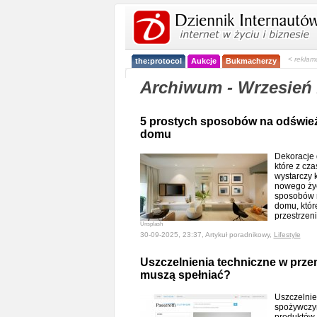
< reklam
the:protocol
Aukcje
Bukmacherzy
Archiwum - Wrzesień
5 prostych sposobów na odśwież
domu
Dekoracje 
które z cz
wystarczy 
nowego życ
sposobów n
domu, któr
przestrzeni
Unsplash
30-09-2025, 23:37, Artykuł poradnikowy,
Lifestyle
Uszczelnienia techniczne w prz
muszą spełniać?
Uszczelnie
spożywczym