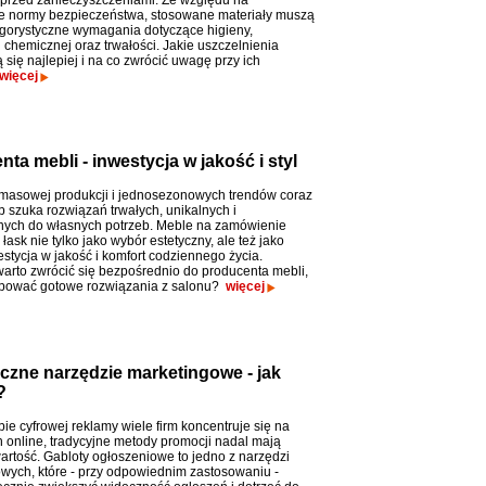
przed zanieczyszczeniami. Ze względu na
ne normy bezpieczeństwa, stosowane materiały muszą
ygorystyczne wymagania dotyczące higieny,
 chemicznej oraz trwałości. Jakie uszczelnienia
się najlepiej i na co zwrócić uwagę przy ich
więcej
a mebli - inwestycja w jakość i styl
masowej produkcji i jednosezonowych trendów coraz
b szuka rozwiązań trwałych, unikalnych i
ych do własnych potrzeb. Meble na zamówienie
łask nie tylko jako wybór estetyczny, ale też jako
stycja w jakość i komfort codziennego życia.
arto zwrócić się bezpośrednio do producenta mebli,
upować gotowe rozwiązania z salonu?
więcej
czne narzędzie marketingowe - jak
?
ie cyfrowej reklamy wiele firm koncentruje się na
h online, tradycyjne metody promocji nadal mają
rtość. Gabloty ogłoszeniowe to jedno z narzędzi
wych, które - przy odpowiednim zastosowaniu -