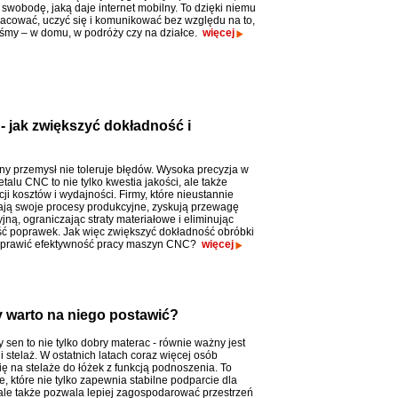
 swobodę, jaką daje internet mobilny. To dzięki niemu
cować, uczyć się i komunikować bez względu na to,
eśmy – w domu, w podróży czy na działce.
więcej
 jak zwiększyć dokładność i
y przemysł nie toleruje błędów. Wysoka precyzja w
alu CNC to nie tylko kwestia jakości, ale także
ji kosztów i wydajności. Firmy, które nieustannie
ją swoje procesy produkcyjne, zyskują przewagę
ną, ograniczając straty materiałowe i eliminując
ć poprawek. Jak więc zwiększyć dokładność obróbki
poprawić efektywność pracy maszyn CNC?
więcej
y warto na niego postawić?
 sen to nie tylko dobry materac - równie ważny jest
 stelaż. W ostatnich latach coraz więcej osób
ię na stelaże do łóżek z funkcją podnoszenia. To
, które nie tylko zapewnia stabilne podparcie dla
ale także pozwala lepiej zagospodarować przestrzeń