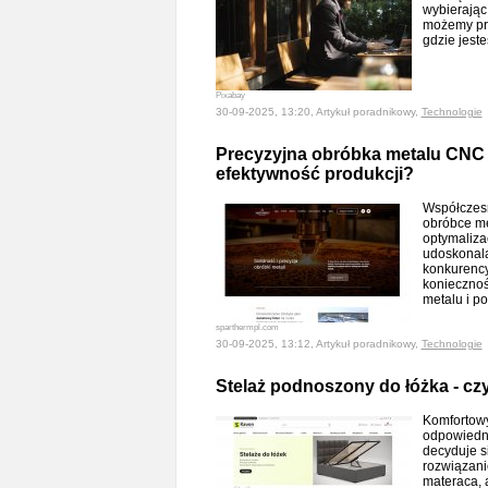
wybierając
możemy pra
gdzie jest
Pixabay
30-09-2025, 13:20, Artykuł poradnikowy,
Technologie
Precyzyjna obróbka metalu CNC -
efektywność produkcji?
Współczesn
obróbce met
optymalizac
udoskonala
konkurencyj
koniecznoś
metalu i 
sparthermpl.com
30-09-2025, 13:12, Artykuł poradnikowy,
Technologie
Stelaż podnoszony do łóżka - cz
Komfortowy
odpowiedni
decyduje s
rozwiązanie
materaca, 