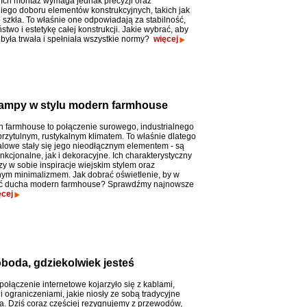
Ich montaż wymaga jednak precyzji oraz
ego doboru elementów konstrukcyjnych, takich jak
 szkła. To właśnie one odpowiadają za stabilność,
two i estetykę całej konstrukcji. Jakie wybrać, aby
 była trwała i spełniała wszystkie normy?
więcej
 lampy w stylu modern farmhouse
n farmhouse to połączenie surowego, industrialnego
przytulnym, rustykalnym klimatem. To właśnie dlatego
lowe stały się jego nieodłącznym elementem - są
kcjonalne, jak i dekoracyjne. Ich charakterystyczny
y w sobie inspiracje wiejskim stylem oraz
m minimalizmem. Jak dobrać oświetlenie, by w
ać ducha modern farmhouse? Sprawdźmy najnowsze
ęcej
oboda, gdziekolwiek jesteś
ołączenie internetowe kojarzyło się z kablami,
ograniczeniami, jakie niosły ze sobą tradycyjne
a. Dziś coraz częściej rezygnujemy z przewodów,