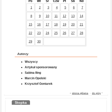
Po
Wt
Śr
Czw
Pt
Sb
Nd
1
2
3
4
5
6
7
8
9
10
11
12
13
14
15
16
17
18
19
20
21
22
23
24
25
26
27
28
29
30
Autorzy
Wszyscy
Artykuł sponsorowany
Sabina Iling
Marcin Opolski
Krzysztof Gontarek
«
strona główna
-
do góry
^
Stopka