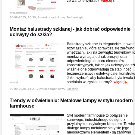
że warto je wybrać?
więcej
sklep.ceradbud.pl
30-09-2025, 16:30, Artykuł poradnikowy,
Technologie
Montaż balustrady szklanej - jak dobrać odpowiednie
uchwyty do szkła?
Balustrady szklane to eleganckie i nowo
rozwiązanie, które sprawdza się zarówno
wnętrzach, jak i na zewnątrz budynków. I
montaż wymaga jednak precyzji oraz
odpowiedniego doboru elementów
konstrukcyjnych, takich jak uchwyty do szk
właśnie one odpowiadają za stabilność,
bezpieczeństwo i estetykę całej konstrukcj
Jakie wybrać, aby balustrada była trwała i
spełniała wszystkie normy?
więcej
elinox.pl
30-09-2025, 16:27, Artykuł poradnikowy,
Lifestyle
Trendy w oświetleniu: Metalowe lampy w stylu modern
farmhouse
Styl modern farmhouse to połączenie
surowego, industrialnego designu z
przytulnym, rustykalnym klimatem. To wła
dlatego lampy metalowe stały się jego
nieodłącznym elementem - są zarówno