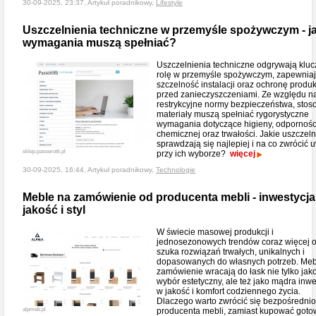
30-09-2025, 23:37, Artykuł poradnikowy,
Lifestyle
Uszczelnienia techniczne w przemyśle spożywczym - ja
wymagania muszą spełniać?
Uszczelnienia techniczne odgrywają klu
rolę w przemyśle spożywczym, zapewnia
szczelność instalacji oraz ochronę produ
przed zanieczyszczeniami. Ze względu n
restrykcyjne normy bezpieczeństwa, sto
materiały muszą spełniać rygorystyczne
wymagania dotyczące higieny, odpornośc
chemicznej oraz trwałości. Jakie uszczeln
sprawdzają się najlepiej i na co zwrócić
sklep.passerotti.pl
przy ich wyborze?
więcej
30-09-2025, 16:44, Artykuł poradnikowy,
Technologie
Meble na zamówienie od producenta mebli - inwestycja
jakość i styl
W świecie masowej produkcji i
jednosezonowych trendów coraz więcej 
szuka rozwiązań trwałych, unikalnych i
dopasowanych do własnych potrzeb. Meb
zamówienie wracają do łask nie tylko jak
wybór estetyczny, ale też jako mądra inwe
w jakość i komfort codziennego życia.
Dlaczego warto zwrócić się bezpośrednio
alpmeb.pl
producenta mebli, zamiast kupować got