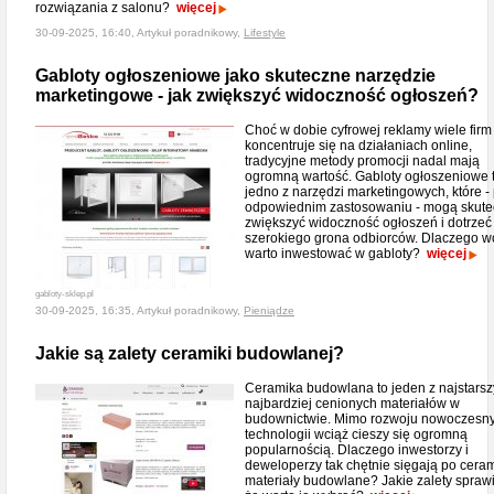
rozwiązania z salonu?
więcej
30-09-2025, 16:40, Artykuł poradnikowy,
Lifestyle
Gabloty ogłoszeniowe jako skuteczne narzędzie
marketingowe - jak zwiększyć widoczność ogłoszeń?
Choć w dobie cyfrowej reklamy wiele firm
koncentruje się na działaniach online,
tradycyjne metody promocji nadal mają
ogromną wartość. Gabloty ogłoszeniowe 
jedno z narzędzi marketingowych, które - 
odpowiednim zastosowaniu - mogą skute
zwiększyć widoczność ogłoszeń i dotrzeć
szerokiego grona odbiorców. Dlaczego w
warto inwestować w gabloty?
więcej
gabloty-sklep.pl
30-09-2025, 16:35, Artykuł poradnikowy,
Pieniądze
Jakie są zalety ceramiki budowlanej?
Ceramika budowlana to jeden z najstarsz
najbardziej cenionych materiałów w
budownictwie. Mimo rozwoju nowoczesn
technologii wciąż cieszy się ogromną
popularnością. Dlaczego inwestorzy i
deweloperzy tak chętnie sięgają po cera
materiały budowlane? Jakie zalety sprawi