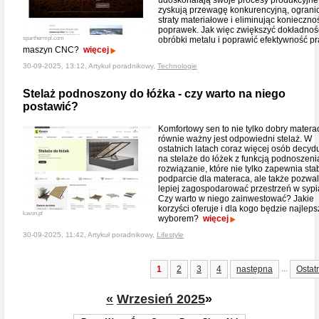
udoskonalają swoje procesy produkcyjne
zyskują przewagę konkurencyjną, ograni
straty materiałowe i eliminując konieczno
poprawek. Jak więc zwiększyć dokładnoś
sparthermpl.com
obróbki metalu i poprawić efektywność p
maszyn CNC?
więcej
30-09-2025, 13:12, Artykuł poradnikowy,
Technologie
Stelaż podnoszony do łóżka - czy warto na niego
postawić?
Komfortowy sen to nie tylko dobry materac
równie ważny jest odpowiedni stelaż. W
ostatnich latach coraz więcej osób decydu
na stelaże do łóżek z funkcją podnoszeni
rozwiązanie, które nie tylko zapewnia sta
podparcie dla materaca, ale także pozwa
lepiej zagospodarować przestrzeń w sypia
Czy warto w niego zainwestować? Jakie
korzyści oferuje i dla kogo będzie najlep
kavon.pl
wyborem?
więcej
30-09-2025, 11:42, Artykuł poradnikowy,
Lifestyle
...
1
2
3
4
następna
Ostat
«
Wrzesień 2025
»