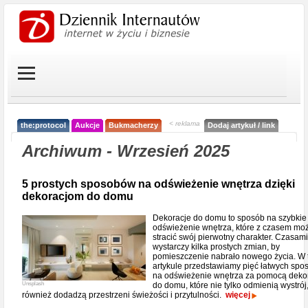
< reklama
the:protocol
Aukcje
Bukmacherzy
Dodaj artykuł / link
Archiwum - Wrzesień 2025
5 prostych sposobów na odświeżenie wnętrza dzięki
dekoracjom do domu
Dekoracje do domu to sposób na szybkie
odświeżenie wnętrza, które z czasem mo
stracić swój pierwotny charakter. Czasami
wystarczy kilka prostych zmian, by
pomieszczenie nabrało nowego życia. W
artykule przedstawiamy pięć łatwych sp
na odświeżenie wnętrza za pomocą dekor
Unsplash
do domu, które nie tylko odmienią wystrój,
również dodadzą przestrzeni świeżości i przytulności.
więcej