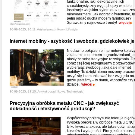
funkcjonalne, jak i dekoracyjne. Ich
charakterystyczny wygląd łączy w sobie
inspiracje wiejskim stylem oraz nowocze
minimalizmem. Jak dobrać oświetlenie, b
pełni oddać ducha modern farmhouse?
Sprawdźmy najnowsze trendy!
więcej
https://crafdeco.com
30-09-2025, 16:11, Artykuł poradnikowy,
Lifestyle
Internet mobilny - szybkość i swoboda, gdziekolwiek je
Niedawno połączenie internetowe kojarzy
z kablami, modemem i ograniczeniami, ja
niosły ze sobą tradycyjne rozwiązania. Dz
coraz częściej rezygnujemy z przewodów
wybierając swobodę, jaką daje internet
mobilny. To dzięki niemu możemy pracow
uczyć się i komunikować bez względu na 
gdzie jesteśmy – w domu, w podróży czy 
działce.
więcej
Pixabay
30-09-2025, 13:20, Artykuł poradnikowy,
Technologie
Precyzyjna obróbka metalu CNC - jak zwiększyć
dokładność i efektywność produkcji?
Współczesny przemysł nie toleruje błędó
Wysoka precyzja w obróbce metalu CNC t
tylko kwestia jakości, ale także optymaliza
kosztów i wydajności. Firmy, które nieust