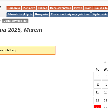
Poradniki
Pieniądze
Biznes
Bezpieczeństwo
Prawo
Dom
Nauka i T
Zdrowie i styl życia
Rozrywka
Pressroom i artykuły gościnne
Wydarzenia 
a
Dodaj artykuł / link
ia 2025, Marcin
ak publikacji.
«
Po
Wt
1
2
8
9
15
16
22
23