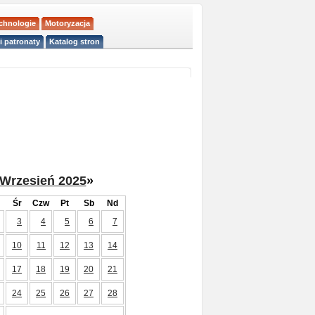
echnologie
Motoryzacja
i patronaty
Katalog stron
Wrzesień 2025
»
Śr
Czw
Pt
Sb
Nd
3
4
5
6
7
10
11
12
13
14
17
18
19
20
21
24
25
26
27
28