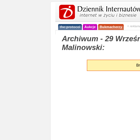
< reklam
the:protocol
Aukcje
Bukmacherzy
Archiwum - 29 Wrześn
Malinowski:
Br