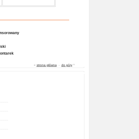
onsorowany
ski
Gontarek
«
strona główna
-
do góry
^