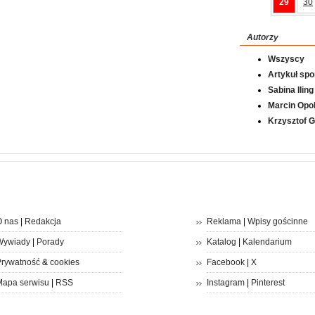
29
30
Autorzy
Wszyscy
Artykuł sp
Sabina Iling
Marcin Opol
Krzysztof 
 nas
|
Redakcja
Reklama
|
Wpisy gościnne
Wywiady
|
Porady
Katalog
|
Kalendarium
rywatność
&
cookies
Facebook
|
X
apa serwisu
|
RSS
Instagram
|
Pinterest