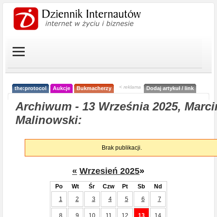
< reklama
the:protocol
Aukcje
Bukmacherzy
Dodaj artykuł / link
Archiwum - 13 Września 2025, Marci
Malinowski:
Brak publikacji.
«
Wrzesień 2025
»
Po
Wt
Śr
Czw
Pt
Sb
Nd
1
2
3
4
5
6
7
8
9
10
11
12
13
14