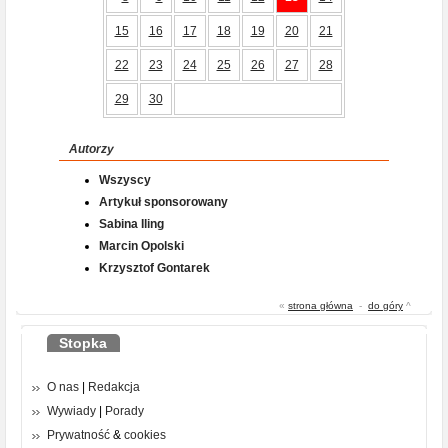
15
16
17
18
19
20
21
22
23
24
25
26
27
28
29
30
Autorzy
Wszyscy
Artykuł sponsorowany
Sabina Iling
Marcin Opolski
Krzysztof Gontarek
«
strona główna
-
do góry
^
Stopka
O nas
|
Redakcja
Wywiady
|
Porady
Prywatność
&
cookies