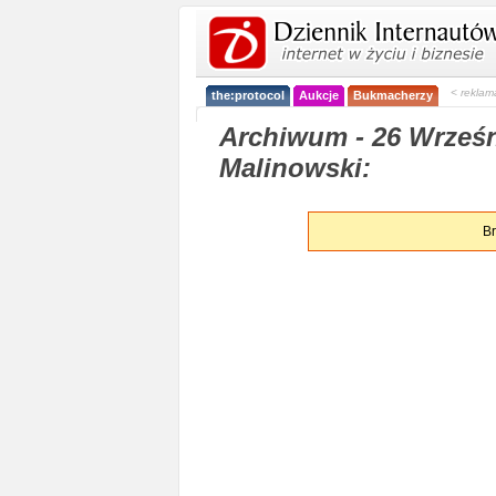
< reklam
the:protocol
Aukcje
Bukmacherzy
Archiwum - 26 Wrześn
Malinowski:
Br