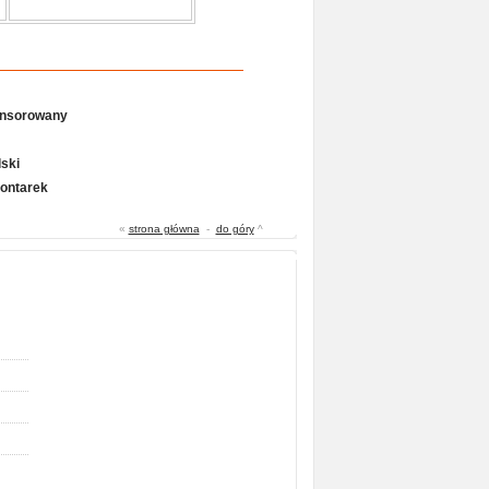
onsorowany
ski
Gontarek
«
strona główna
-
do góry
^