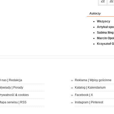
29
30
Autorzy
Wszyscy
Artykuł sp
Sabina Iling
Marcin Opol
Krzysztof 
 nas
|
Redakcja
Reklama
|
Wpisy gościnne
Wywiady
|
Porady
Katalog
|
Kalendarium
rywatność
&
cookies
Facebook
|
X
apa serwisu
|
RSS
Instagram
|
Pinterest