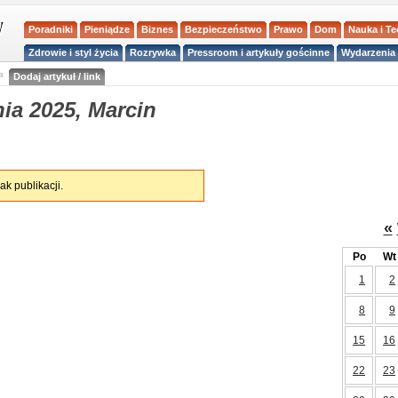
Poradniki
Pieniądze
Biznes
Bezpieczeństwo
Prawo
Dom
Nauka i T
Zdrowie i styl życia
Rozrywka
Pressroom i artykuły gościnne
Wydarzenia 
a
Dodaj artykuł / link
ia 2025, Marcin
ak publikacji.
«
Po
Wt
1
2
8
9
15
16
22
23