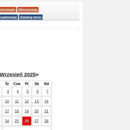
echnologie
Motoryzacja
i patronaty
Katalog stron
Wrzesień 2025
»
Śr
Czw
Pt
Sb
Nd
3
4
5
6
7
10
11
12
13
14
17
18
19
20
21
24
25
26
27
28