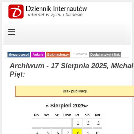
< reklama
the:protocol
Aukcje
Bukmacherzy
Dodaj artykuł / link
Archiwum - 17 Sierpnia 2025, Michał
Pięt:
Brak publikacji.
«
Sierpień 2025
»
Po
Wt
Śr
Czw
Pt
Sb
Nd
1
2
3
4
5
6
7
8
9
10