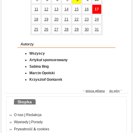
11
12
13
14
15
16
17
18
19
20
21
22
23
24
25
26
27
28
29
30
31
Autorzy
Wszyscy
Artykuł sponsorowany
Sabina Iling
Marcin Opolski
Krzysztof Gontarek
«
strona główna
-
do góry
^
Stopka
O nas
|
Redakcja
Wywiady
|
Porady
Prywatność
&
cookies