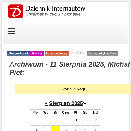
< reklama
the:protocol
Aukcje
Bukmacherzy
Dodaj artykuł / link
Archiwum - 11 Sierpnia 2025, Michał
Pięt:
Brak publikacji.
«
Sierpień 2025
»
Po
Wt
Śr
Czw
Pt
Sb
Nd
1
2
3
4
5
6
7
8
9
10