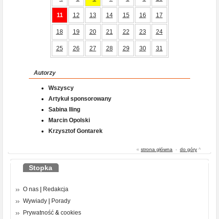
11
12
13
14
15
16
17
18
19
20
21
22
23
24
25
26
27
28
29
30
31
Autorzy
Wszyscy
Artykuł sponsorowany
Sabina Iling
Marcin Opolski
Krzysztof Gontarek
«
strona główna
-
do góry
^
Stopka
O nas
|
Redakcja
Wywiady
|
Porady
Prywatność
&
cookies