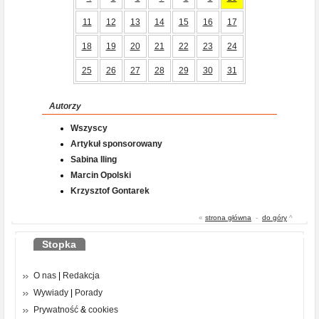
11
12
13
14
15
16
17
18
19
20
21
22
23
24
25
26
27
28
29
30
31
Autorzy
Wszyscy
Artykuł sponsorowany
Sabina Iling
Marcin Opolski
Krzysztof Gontarek
«
strona główna
-
do góry
^
Stopka
O nas
|
Redakcja
Wywiady
|
Porady
Prywatność
&
cookies