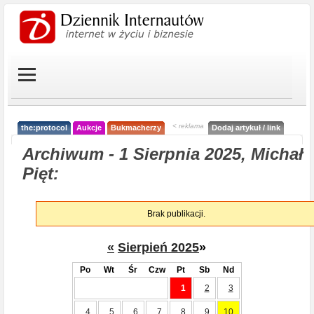
< reklama
the:protocol
Aukcje
Bukmacherzy
Dodaj artykuł / link
Archiwum - 1 Sierpnia 2025, Michał
Pięt:
Brak publikacji.
«
Sierpień 2025
»
Po
Wt
Śr
Czw
Pt
Sb
Nd
1
2
3
4
5
6
7
8
9
10