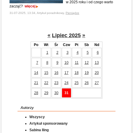
w 2025 roku i od czego warto
zacząć?
więcej
31-07-2025, 13:34, Artykuł poradnikowy,
Pieniądze
«
Lipiec 2025
»
Po
Wt
Śr
Czw
Pt
Sb
Nd
1
2
3
4
5
6
7
8
9
10
11
12
13
14
15
16
17
18
19
20
21
22
23
24
25
26
27
28
29
30
31
Autorzy
Wszyscy
Artykuł sponsorowany
Sabina Iling