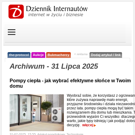
< reklama
the:protocol
Aukcje
Bukmacherzy
Dodaj artykuł / link
Archiwum - 31 Lipca 2025
Pompy ciepła - jak wybrać efektywne słońce w Twoim
domu
Wyobraź sobie, że korzystasz z ogrzewan
które zużywa naprawdę mało energii,
przyjazne środowisku i działa niezawodn
przez lata. pompy ciepła mogą być takim
rozwiązaniem dla domu lub mieszkania. 
przewodnik wyjaśni Ci wszystko: dlaczeg
warto, jakie typy istnieją i jak podjąć dobr
decyzję.
więcej
31-07-2025, 15:55, Artykuł poradnikowy,
Technologie