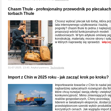
Chasm Thule - profesjonalny przewodnik po plecakach
torbach Thule
Chcesz wybrać plecak lub torbę, która pr
lata intensywnego użytkowania i każdą
pogodę? chasm thule to jedna z najlepsz
propozycji wśród funkcjonalnych modeli
outdoorowych. W tym artykule omówię je
konstrukcję, materiały, mocne strony i syt
w których naprawdę się sprawdzi.
więcej
31-07-2025, 13:40, Artykuł partnera,
Technologie
Import z Chin w 2025 roku - jak zacząć krok po kroku?
Importowanie towarów z Chin to nadal je
najbardziej opłacalnych rozwiązań dla fir
które chcą rozwijać swoją ofertę i zwięks
konkurencyjność. Mimo zmieniających si
realiów gospodarczych, Chiny pozostają
liderem w światowym eksporcie, dostarcz
przedsiębiorcom szeroki wybór produktó
korzystnych cenach. Jak wygląda import 