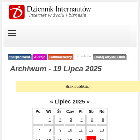
< reklama
the:protocol
Aukcje
Bukmacherzy
Dodaj artykuł / link
Archiwum - 19 Lipca 2025
Brak publikacji.
«
Lipiec 2025
»
Po
Wt
Śr
Czw
Pt
Sb
Nd
1
2
3
4
5
6
7
8
9
10
11
12
13