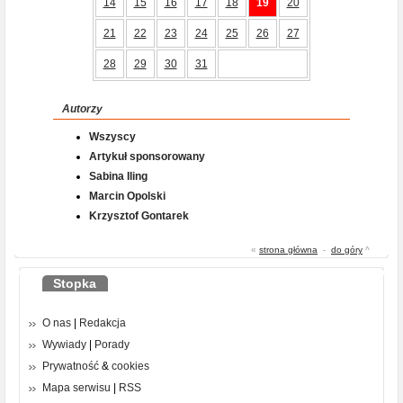
14
15
16
17
18
19
20
21
22
23
24
25
26
27
28
29
30
31
Autorzy
Wszyscy
Artykuł sponsorowany
Sabina Iling
Marcin Opolski
Krzysztof Gontarek
«
strona główna
-
do góry
^
Stopka
O nas
|
Redakcja
Wywiady
|
Porady
Prywatność
&
cookies
Mapa serwisu
|
RSS