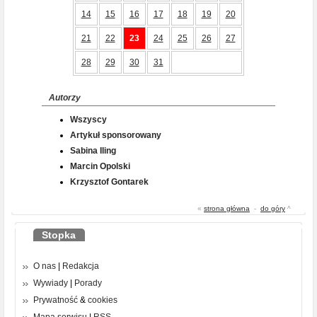
14
15
16
17
18
19
20
21
22
23
24
25
26
27
28
29
30
31
Autorzy
Wszyscy
Artykuł sponsorowany
Sabina Iling
Marcin Opolski
Krzysztof Gontarek
«
strona główna
-
do góry
^
Stopka
O nas
|
Redakcja
Wywiady
|
Porady
Prywatność
&
cookies