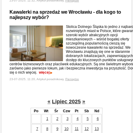
23-07-2025, 11:32, Artykuł poradnikowy,
Pieniądze
Kawalerki na sprzedaż we Wrocławiu - dla kogo to
najlepszy wybór?
Stolica Dolnego Śląska to jedno z najbard
rozwiniętych miast w Polsce, które gwara
szeroki wybór atrakcyjnych opcji
mieszkaniowych – wśród bogatej oferty
szczególną popularnością cieszą się
nowoczesne kawalerki na sprzedaż. We
Wrocławiu znajdują się one w starannie
dobranych lokalizacjach, zapewniających
dostęp do kluczowych punktów usługowy
centrów biznesowych oraz placówek edukacyjnych. Są one świetnym wybo
zarówno jako pierwsze lokum, jak i bezpieczna inwestycja na przyszłość. D
się o nich więcej.
więcej
23-07-2025, 11:20, Artykuł poradnikowy,
Pieniądze
«
Lipiec 2025
»
Po
Wt
Śr
Czw
Pt
Sb
Nd
1
2
3
4
5
6
7
8
9
10
11
12
13