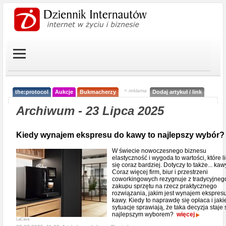
< reklama
the:protocol
Aukcje
Bukmacherzy
Dodaj artykuł / link
Archiwum - 23 Lipca 2025
Kiedy wynajem ekspresu do kawy to najlepszy wybór?
W świecie nowoczesnego biznesu
elastyczność i wygoda to wartości, które l
się coraz bardziej. Dotyczy to także... kaw
Coraz więcej firm, biur i przestrzeni
coworkingowych rezygnuje z tradycyjneg
zakupu sprzętu na rzecz praktycznego
rozwiązania, jakim jest wynajem ekspres
kawy. Kiedy to naprawdę się opłaca i jaki
sytuacje sprawiają, że taka decyzja staje 
najlepszym wyborem?
więcej
LaCava