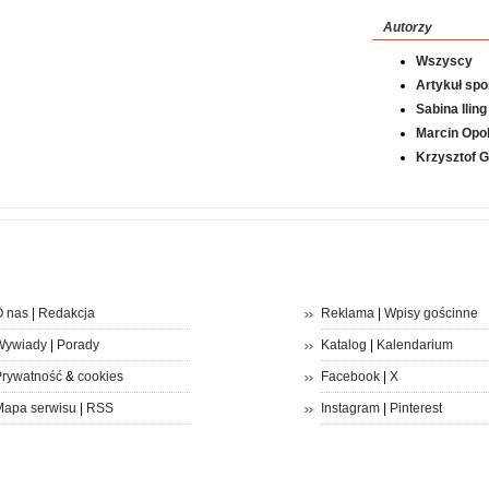
Autorzy
Wszyscy
Artykuł sp
Sabina Iling
Marcin Opol
Krzysztof 
 nas
|
Redakcja
Reklama
|
Wpisy gościnne
Wywiady
|
Porady
Katalog
|
Kalendarium
rywatność
&
cookies
Facebook
|
X
apa serwisu
|
RSS
Instagram
|
Pinterest