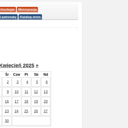
echnologie
Motoryzacja
i patronaty
Katalog stron
Kwiecień 2025
»
Śr
Czw
Pt
Sb
Nd
2
3
4
5
6
9
10
11
12
13
16
17
18
19
20
23
24
25
26
27
30