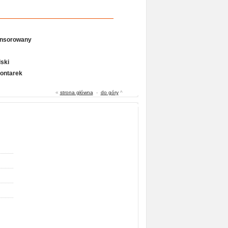
onsorowany
ski
Gontarek
«
strona główna
-
do góry
^