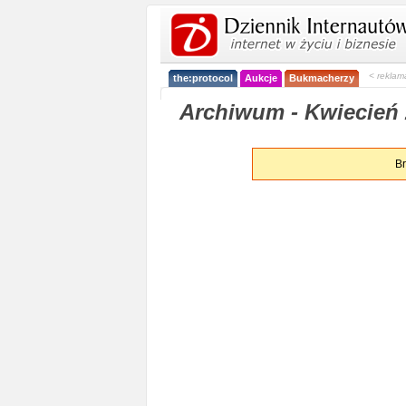
< reklam
the:protocol
Aukcje
Bukmacherzy
Archiwum - Kwiecień 
Br