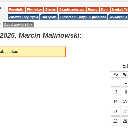
Poradniki
Pieniądze
Biznes
Bezpieczeństwo
Prawo
Dom
Nauka i T
Zdrowie i styl życia
Rozrywka
Pressroom i artykuły gościnne
Wydarzenia 
a
Dodaj artykuł / link
2025, Marcin Malinowski:
ak publikacji.
«
Po
Wt
1
7
8
14
15
21
22
28
29