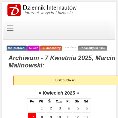
< reklama
the:protocol
Aukcje
Bukmacherzy
Dodaj artykuł / link
Archiwum - 7 Kwietnia 2025, Marcin
Malinowski:
Brak publikacji.
«
Kwiecień 2025
»
Po
Wt
Śr
Czw
Pt
Sb
Nd
1
2
3
4
5
6
7
8
9
10
11
12
13