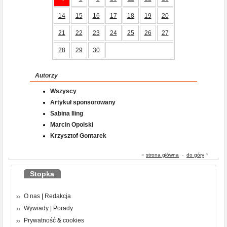
14
15
16
17
18
19
20
21
22
23
24
25
26
27
28
29
30
Autorzy
Wszyscy
Artykuł sponsorowany
Sabina Iling
Marcin Opolski
Krzysztof Gontarek
«
strona główna
-
do góry
^
Stopka
O nas
|
Redakcja
Wywiady
|
Porady
Prywatność
&
cookies