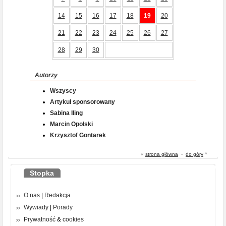
14
15
16
17
18
19
20
21
22
23
24
25
26
27
28
29
30
Autorzy
Wszyscy
Artykuł sponsorowany
Sabina Iling
Marcin Opolski
Krzysztof Gontarek
«
strona główna
-
do góry
^
Stopka
O nas
|
Redakcja
Wywiady
|
Porady
Prywatność
&
cookies