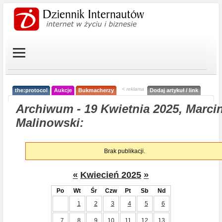
< reklama
the:protocol
Aukcje
Bukmacherzy
Dodaj artykuł / link
Archiwum - 19 Kwietnia 2025, Marci
Malinowski:
Brak publikacji.
«
Kwiecień 2025
»
Po
Wt
Śr
Czw
Pt
Sb
Nd
1
2
3
4
5
6
7
8
9
10
11
12
13