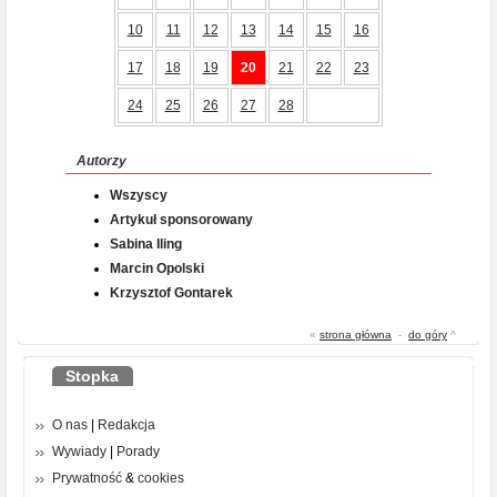
10
11
12
13
14
15
16
17
18
19
20
21
22
23
24
25
26
27
28
Autorzy
Wszyscy
Artykuł sponsorowany
Sabina Iling
Marcin Opolski
Krzysztof Gontarek
«
strona główna
-
do góry
^
Stopka
O nas
|
Redakcja
Wywiady
|
Porady
Prywatność
&
cookies