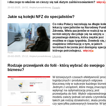
i dlaczego to właśnie on cieszy się tak dużym zainteresowaniem?
więcej
20-02-2025, 19:52, Artykuł poradnikowy,
Porady
Jakie są kolejki NFZ do specjalistów?
Co roku Polacy narzekają na długie kole
lekarzy specjalistów na Narodowy Fun
Zdrowia. Wielu pacjentów w reakcji na o
termin wizyty decyduje się na wizytę u
prywatnego doktora, która zwykle jest
możliwa w ciągu tygodnia. Dowiedz się, 
znajdziesz informację o tym, w jakich
terminach leczenia jest dostępny specja
którego potrzebujesz.
więcej
Pexels
20-02-2025, 15:12, Artykuł poradnikowy,
Lifestyle
Rodzaje przewijarek do folii - którą wybrać do swojego
biznesu?
W dzisiejszych czasach efektywność pro
logistycznych i produkcyjnych odgrywa
kluczową rolę w sukcesie każdego biznes
Jednym z urządzeń, które mogą znacząc
wpłynąć na optymalizację pracy, jest
przewijarka do folii. Wybór odpowiednieg
modelu zależy jednak od wielu czynników
takich jak rodzaj działalności, skala produ
czy specyfika pakowanych towarów. W ty