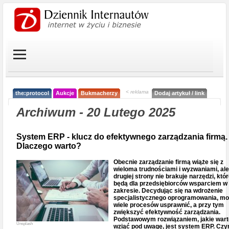
< reklama
the:protocol
Aukcje
Bukmacherzy
Dodaj artykuł / link
Archiwum - 20 Lutego 2025
System ERP - klucz do efektywnego zarządzania firmą.
Dlaczego warto?
Obecnie zarządzanie firmą wiąże się z
wieloma trudnościami i wyzwaniami, ale
drugiej strony nie brakuje narzędzi, któ
będą dla przedsiębiorców wsparciem w
zakresie. Decydując się na wdrożenie
specjalistycznego oprogramowania, m
wiele procesów usprawnić, a przy tym
zwiększyć efektywność zarządzania.
Podstawowym rozwiązaniem, jakie wart
Unsplash
wziąć pod uwagę, jest system ERP. Czy