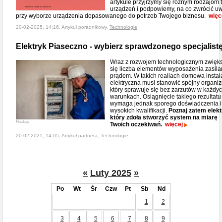
artykule przyjrzymy się różnym rodzajom 
urządzeń i podpowiemy, na co zwrócić u
przy wyborze urządzenia dopasowanego do potrzeb Twojego biznesu.
więc
20-02-2025, 14:16, Artykuł poradnikowy,
Technologie
Elektryk Piaseczno - wybierz sprawdzonego specjalist
Wraz z rozwojem technologicznym zwięk
się liczba elementów wyposażenia zasil
prądem. W takich realiach domowa instal
elektryczna musi stanowić spójny organi
który sprawuje się bez zarzutów w każdy
warunkach. Osiągnięcie takiego rezultatu
wymaga jednak sporego doświadczenia i
wysokich kwalifikacji.
Poznaj zatem elekt
który zdoła stworzyć system na miarę
Pixabay
Twoich oczekiwań.
więcej
20-02-2025, 14:05, Artykuł partnera,
Technologie
«
Luty 2025
»
Po
Wt
Śr
Czw
Pt
Sb
Nd
1
2
3
4
5
6
7
8
9