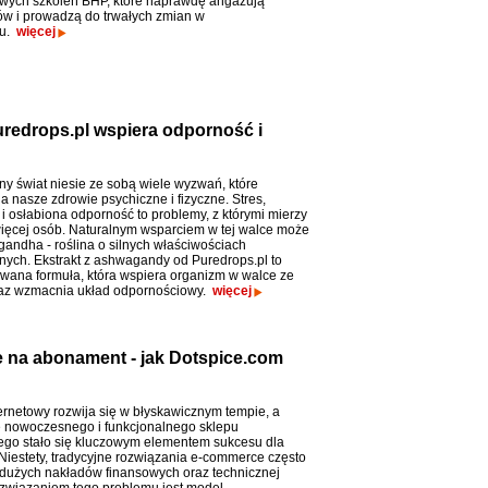
wych szkoleń BHP, które naprawdę angażują
w i prowadzą do trwałych zmian w
iu.
więcej
redrops.pl wspiera odporność i
y świat niesie ze sobą wiele wyzwań, które
a nasze zdrowie psychiczne i fizyczne. Stres,
i osłabiona odporność to problemy, z którymi mierzy
więcej osób. Naturalnym wsparciem w tej walce może
andha - roślina o silnych właściwościach
ych. Ekstrakt z ashwagandy od Puredrops.pl to
wana formuła, która wspiera organizm w walce ze
raz wzmacnia układ odpornościowy.
więcej
e na abonament - jak Dotspice.com
ernetowy rozwija się w błyskawicznym tempie, a
 nowoczesnego i funkcjonalnego sklepu
ego stało się kluczowym elementem sukcesu dla
 Niestety, tradycyjne rozwiązania e-commerce często
użych nakładów finansowych oraz technicznej