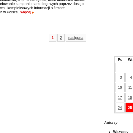
getowanie kampanii marketingowych poprzez dostęp
ych i kompleksowych informacji o firmach
ch w Polsce.
więcej
1
2
następna
Po
Wt
3
4
10
11
17
18
24
25
Autorzy
Wszyscy