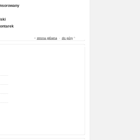
onsorowany
ski
Gontarek
«
strona główna
-
do góry
^