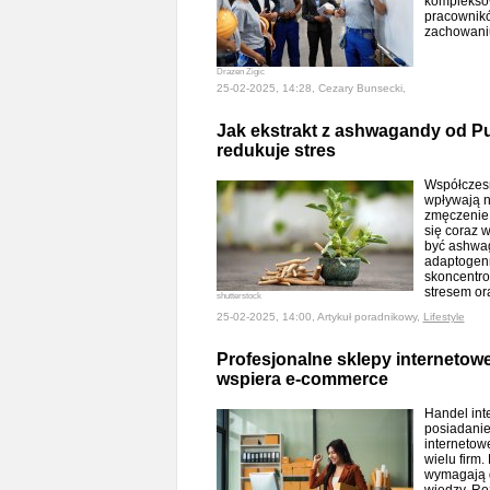
komplekso
pracownikó
zachowan
Drazen Zigic
25-02-2025, 14:28, Cezary Bunsecki,
Jak ekstrakt z ashwagandy od Pu
redukuje stres
Współczesn
wpływają n
zmęczenie 
się coraz 
być ashwag
adaptogenn
skoncentro
stresem o
shutterstock
25-02-2025, 14:00, Artykuł poradnikowy,
Lifestyle
Profesjonalne sklepy internetow
wspiera e-commerce
Handel int
posiadanie
internetow
wielu firm.
wymagają d