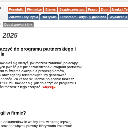
Poradniki
Pieniądze
Biznes
Bezpieczeństwo
Prawo
Dom
Nauka i T
Zdrowie i styl życia
Rozrywka
Pressroom i artykuły gościnne
Wydarzenia 
a
Dodaj artykuł / link
 2025
łączyć do programu partnerskiego i
ie
awiałeś się kiedyś, jak możesz zarabiać, polecając
rych jakość jest już potwierdzona? Program partnerski
om to świetna okazja dla przedsiębiorców,
 oraz agencji reklamowych, by generować
dochód. Za każde skuteczne polecenie możesz
ż 500 zł! Dowiedz się, jak dołączyć do programu i
yści możesz z tego czerpać.
więcej
ii w firmie?
ja dokumentów to ważny krok w stronę lepszej
i oraz obowiązek prawny, który warto traktować