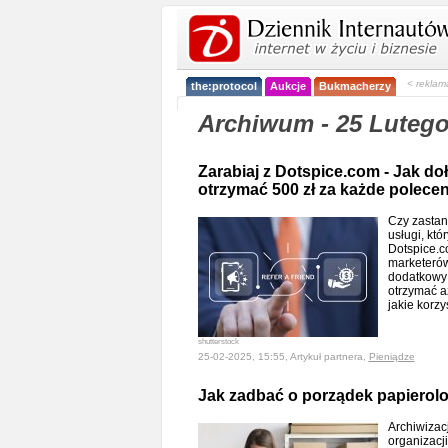
< reklam
the:protocol
Aukcje
Bukmacherzy
Archiwum - 25 Lutego
Zarabiaj z Dotspice.com - Jak do
otrzymać 500 zł za każde polecen
Czy zastan
usługi, któ
Dotspice.c
marketerów
dodatkowy 
otrzymać a
jakie korz
shutterstock
25-02-2025, 15:55, Artykuł partnera,
Pieniądze
Jak zadbać o porządek papierolog
Archiwizac
organizacj