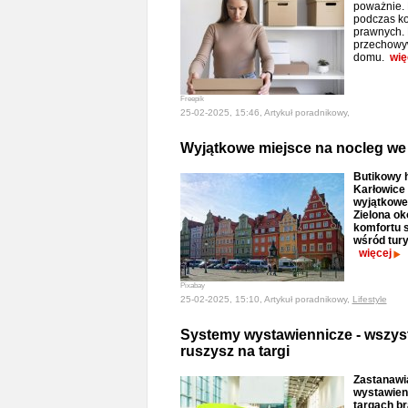
poważnie. 
podczas ko
prawnych. 
przechowyw
domu.
wię
Freepik
25-02-2025, 15:46, Artykuł poradnikowy,
Wyjątkowe miejsce na nocleg we 
Butikowy h
Karłowice 
wyjątkowe
Zielona ok
komfortu s
wśród tur
więcej
Pixabay
25-02-2025, 15:10, Artykuł poradnikowy,
Lifestyle
Systemy wystawiennicze - wszyst
ruszysz na targi
Zastanawi
wystawienn
targach br