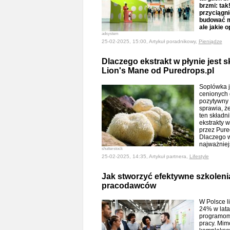
brzmi: tak
przyciągn
budować m
ale jakie 
adsystem
25-02-2025, 15:00, Artykuł poradnikowy,
Pieniądze
Dlaczego ekstrakt w płynie jest 
Lion's Mane od Puredrops.pl
Soplówka j
cenionych 
pozytywny 
sprawia, ż
ten składni
ekstrakty 
przez Pure
Dlaczego w
najważnie
shutterstock
25-02-2025, 14:35, Artykuł partnera,
Lifestyle
Jak stworzyć efektywne szkolen
pracodawców
W Polsce l
24% w lata
programom 
pracy. Mim