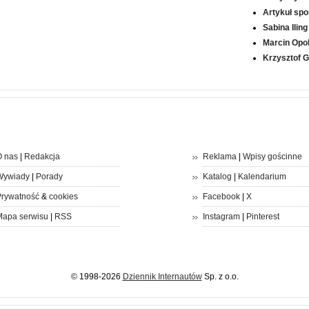
Artykuł sp
Sabina Iling
Marcin Opol
Krzysztof 
 nas
|
Redakcja
Reklama
|
Wpisy gościnne
Wywiady
|
Porady
Katalog
|
Kalendarium
rywatność
&
cookies
Facebook
|
X
apa serwisu
|
RSS
Instagram
|
Pinterest
© 1998-2026
Dziennik Internautów
Sp. z o.o.