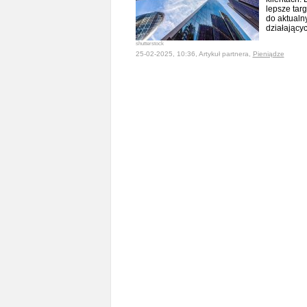
lepsze tar
do aktualn
działający
shutterstock
25-02-2025, 10:36, Artykuł partnera,
Pieniądze