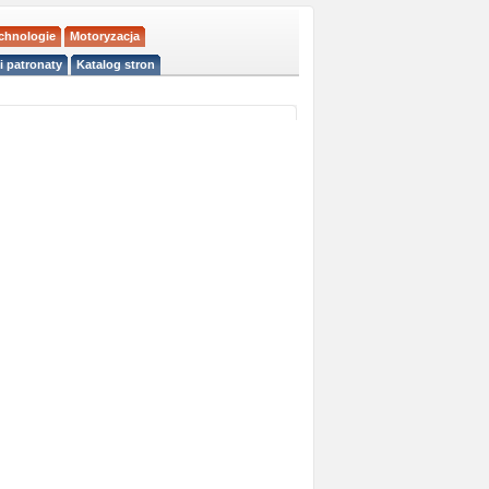
echnologie
Motoryzacja
i patronaty
Katalog stron