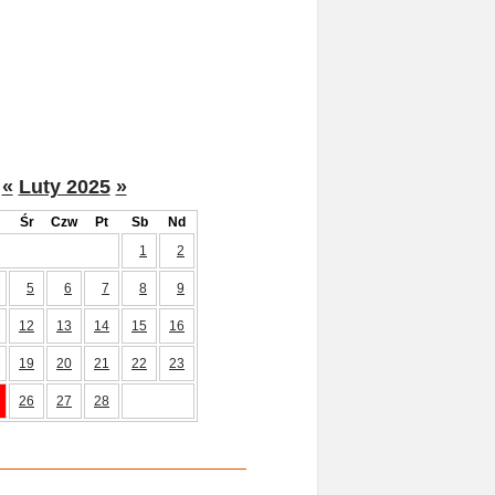
«
Luty 2025
»
Śr
Czw
Pt
Sb
Nd
1
2
5
6
7
8
9
12
13
14
15
16
19
20
21
22
23
26
27
28