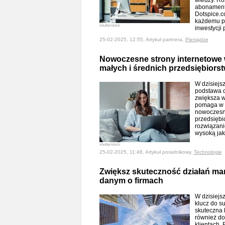
wiedzy. Ro
abonamento
Dotspice.c
każdemu pr
shutterstock
inwestycji
25-02-2025, 12:55, Artykuł partnera,
Pieniądze
Nowoczesne strony internetowe 
małych i średnich przedsiębiors
W dzisiejs
podstawa d
zwiększa w
pomaga w p
nowoczesne
przedsiębi
rozwiązani
wysoką jak
shutterstock
25-02-2025, 11:48, Artykuł poradnikowy,
Technologie
Zwiększ skuteczność działań ma
danym o firmach
W dzisiejs
klucz do s
skuteczna 
również do
klientach.