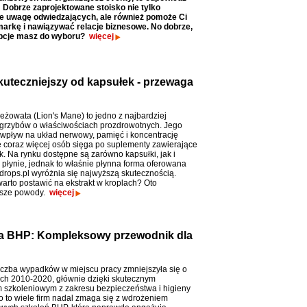
! Dobrze zaprojektowane stoisko nie tylko
ie uwagę odwiedzających, ale również pomoże Ci
arkę i nawiązywać relacje biznesowe. No dobrze,
opcje masz do wyboru?
więcej
skuteczniejszy od kapsułek - przewaga
eżowata (Lion's Mane) to jedno z najbardziej
grzybów o właściwościach prozdrowotnych. Jego
wpływ na układ nerwowy, pamięć i koncentrację
e coraz więcej osób sięga po suplementy zawierające
k. Na rynku dostępne są zarówno kapsułki, jak i
w płynie, jednak to właśnie płynna forma oferowana
drops.pl wyróżnia się najwyższą skutecznością.
arto postawić na ekstrakt w kroplach? Oto
jsze powody.
więcej
ia BHP: Kompleksowy przewodnik dla
iczba wypadków w miejscu pracy zmniejszyła się o
ch 2010-2020, głównie dzięki skutecznym
szkoleniowym z zakresu bezpieczeństwa i higieny
o to wiele firm nadal zmaga się z wdrożeniem