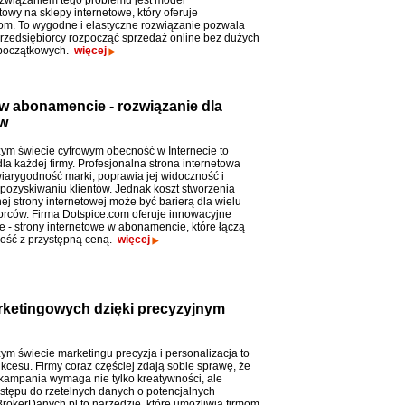
związaniem tego problemu jest model
wy na sklepy internetowe, który oferuje
om. To wygodne i elastyczne rozwiązanie pozwala
zedsiębiorcy rozpocząć sprzedaż online bez dużych
 początkowych.
więcej
w abonamencie - rozwiązanie dla
tw
zym świecie cyfrowym obecność w Internecie to
la każdej firmy. Profesjonalna strona internetowa
iarygodność marki, poprawia jej widoczność i
ozyskiwaniu klientów. Jednak koszt stworzenia
j strony internetowej może być barierą dla wielu
orców. Firma Dotspice.com oferuje innowacyjne
e - strony internetowe w abonamencie, które łączą
ość z przystępną ceną.
więcej
rketingowych dzięki precyzyjnym
zym świecie marketingu precyzja i personalizacja to
ukcesu. Firmy coraz częściej zdają sobie sprawę, że
kampania wymaga nie tylko kreatywności, ale
stępu do rzetelnych danych o potencjalnych
 BrokerDanych.pl to narzędzie, które umożliwia firmom