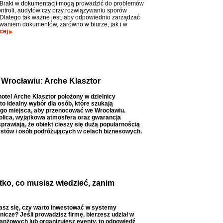
Braki w dokumentacji mogą prowadzić do problemów
ntroli, audytów czy przy rozwiązywaniu sporów
Dlatego tak ważne jest, aby odpowiednio zarządzać
aniem dokumentów, zarówno w biurze, jak i w
cej
Wrocławiu: Arche Klasztor
otel Arche Klasztor położony w dzielnicy
to idealny wybór dla osób, które szukają
go miejsca, aby przenocować we Wrocławiu.
olica, wyjątkowa atmosfera oraz gwarancja
prawiają, że obiekt cieszy się dużą popularnością
ystów i osób podróżujących w celach biznesowych.
ko, co musisz wiedzieć, zanim
asz się, czy warto inwestować w systemy
icze? Jeśli prowadzisz firmę, bierzesz udział w
anżowych lub organizujesz eventy, to odpowiedź