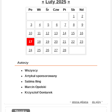
«
Luty 2025
»
Po
Wt
Śr
Czw
Pt
Sb
Nd
1
2
3
4
5
6
7
8
9
10
11
12
13
14
15
16
17
18
19
20
21
22
23
24
25
26
27
28
Autorzy
Wszyscy
Artykuł sponsorowany
Sabina Iling
Marcin Opolski
Krzysztof Gontarek
«
strona główna
-
do góry
^
Stopka