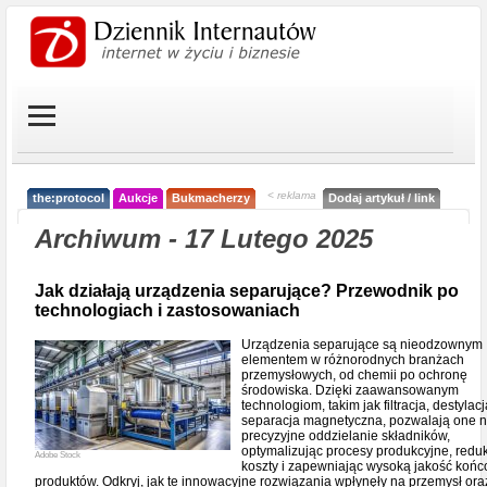
< reklama
the:protocol
Aukcje
Bukmacherzy
Dodaj artykuł / link
Archiwum - 17 Lutego 2025
Jak działają urządzenia separujące? Przewodnik po
technologiach i zastosowaniach
Urządzenia separujące są nieodzownym
elementem w różnorodnych branżach
przemysłowych, od chemii po ochronę
środowiska. Dzięki zaawansowanym
technologiom, takim jak filtracja, destylac
separacja magnetyczna, pozwalają one 
precyzyjne oddzielanie składników,
optymalizując procesy produkcyjne, redu
Adobe Stock
koszty i zapewniając wysoką jakość koń
produktów. Odkryj, jak te innowacyjne rozwiązania wpłynęły na przemysł ora