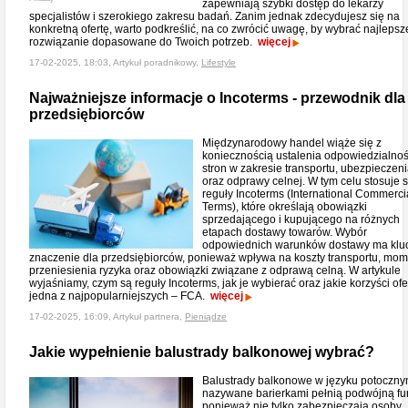
zapewniają szybki dostęp do lekarzy
specjalistów i szerokiego zakresu badań. Zanim jednak zdecydujesz się na
konkretną ofertę, warto podkreślić, na co zwrócić uwagę, by wybrać najlepsz
rozwiązanie dopasowane do Twoich potrzeb.
więcej
17-02-2025, 18:03, Artykuł poradnikowy,
Lifestyle
Najważniejsze informacje o Incoterms - przewodnik dla
przedsiębiorców
Międzynarodowy handel wiąże się z
koniecznością ustalenia odpowiedzialnoś
stron w zakresie transportu, ubezpieczen
oraz odprawy celnej. W tym celu stosuje s
reguły Incoterms (International Commerci
Terms), które określają obowiązki
sprzedającego i kupującego na różnych
etapach dostawy towarów. Wybór
odpowiednich warunków dostawy ma kl
znaczenie dla przedsiębiorców, ponieważ wpływa na koszty transportu, mom
przeniesienia ryzyka oraz obowiązki związane z odprawą celną. W artykule
wyjaśniamy, czym są reguły Incoterms, jak je wybierać oraz jakie korzyści ofe
jedna z najpopularniejszych – FCA.
więcej
17-02-2025, 16:09, Artykuł partnera,
Pieniądze
Jakie wypełnienie balustrady balkonowej wybrać?
Balustrady balkonowe w języku potoczn
nazywane barierkami pełnią podwójną fu
ponieważ nie tylko zabezpieczają osoby