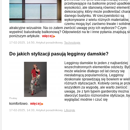
przebywające na balkonie przed upadkie
wysokości, ale stanowią również element
dekoracyjny, który może podkreślać chara
danego budynku. W rzeczywistości są
wykonywane z wielu różnych materiałów, 
czemu mogą być zarówno trwałe i solidne,
atrakcyjne wizualnie. Na co zatem zwrócić uwagę przy ich wyborze? Czym
wypełnić balustradę balkonową? Odpowiedzi na te i inne pytania znajdują s
poniższym artykule.
więcej
17-02-2025, 14:50, Artykuł poradnikowy,
Technologie
Do jakich stylizacji pasują legginsy damskie?
Legginsy damskie to jeden z najbardziej
wszechstronnych elementów odzieży. By
może właśnie dlatego od lat cieszy się
niesłabnącą popularnością. Legginsy
doskonale sprawdzają się bowiem w wie
różnych stylizacjach. Kobiety cenią je pr
wszystkim za wygodę, ale warto zwrócić
uwagę, że z tym typem garderoby można
stworzyć bardzo różnorodne stylizacje, by
Pixabay
wyglądać modnie i czuć się
komfortowo.
więcej
17-02-2025, 14:33, Artykuł poradnikowy,
Lifestyle