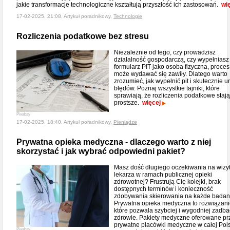
jakie transformacje technologiczne kształtują przyszłość ich zastosowań.
wi
17-02-2025, 21:08, Artykuł poradnikowy,
Technologie
Rozliczenia podatkowe bez stresu
Niezależnie od tego, czy prowadzisz
działalność gospodarczą, czy wypełniasz
formularz PIT jako osoba fizyczna, proces
może wydawać się zawiły. Dlatego warto
zrozumieć, jak wypełnić pit i skutecznie u
błędów. Poznaj wszystkie tajniki, które
sprawiają, że rozliczenia podatkowe stają
prostsze.
więcej
Pixabay
17-02-2025, 18:40, Artykuł poradnikowy,
Pieniądze
Prywatna opieka medyczna - dlaczego warto z niej
skorzystać i jak wybrać odpowiedni pakiet?
Masz dość długiego oczekiwania na wizy
lekarza w ramach publicznej opieki
zdrowotnej? Frustrują Cię kolejki, brak
dostępnych terminów i konieczność
zdobywania skierowania na każde badan
Prywatna opieka medyczna to rozwiązani
które pozwala szybciej i wygodniej zadba
zdrowie. Pakiety medyczne oferowane pr
prywatne placówki medyczne w całej Pol
Pixabay