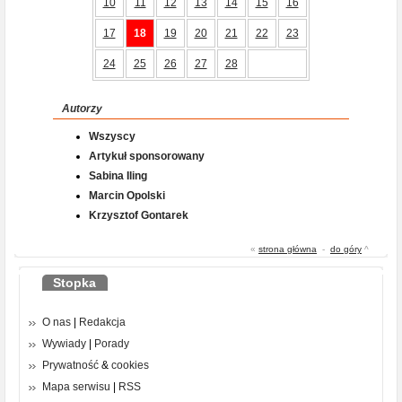
10
11
12
13
14
15
16
17
18
19
20
21
22
23
24
25
26
27
28
Autorzy
Wszyscy
Artykuł sponsorowany
Sabina Iling
Marcin Opolski
Krzysztof Gontarek
«
strona główna
-
do góry
^
Stopka
O nas
|
Redakcja
Wywiady
|
Porady
Prywatność
&
cookies
Mapa serwisu
|
RSS