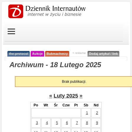
< reklama
the:protocol
Aukcje
Bukmacherzy
Dodaj artykuł / link
Archiwum - 18 Lutego 2025
Brak publikacji.
«
Luty 2025
»
Po
Wt
Śr
Czw
Pt
Sb
Nd
1
2
3
4
5
6
7
8
9