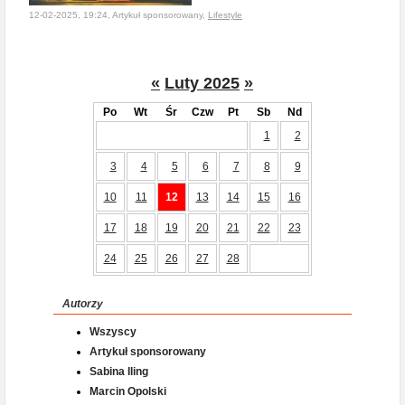
12-02-2025, 19:24, Artykuł sponsorowany,
Lifestyle
«
Luty 2025
»
Po
Wt
Śr
Czw
Pt
Sb
Nd
1
2
3
4
5
6
7
8
9
10
11
12
13
14
15
16
17
18
19
20
21
22
23
24
25
26
27
28
Autorzy
Wszyscy
Artykuł sponsorowany
Sabina Iling
Marcin Opolski