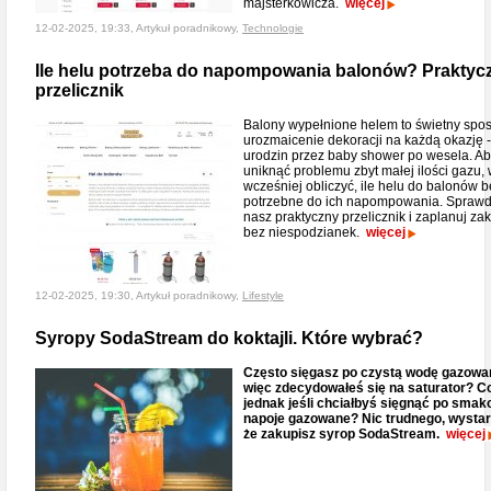
majsterkowicza.
więcej
12-02-2025, 19:33, Artykuł poradnikowy,
Technologie
Ile helu potrzeba do napompowania balonów? Praktyc
przelicznik
Balony wypełnione helem to świetny spo
urozmaicenie dekoracji na każdą okazję 
urodzin przez baby shower po wesela. A
uniknąć problemu zbyt małej ilości gazu, 
wcześniej obliczyć, ile helu do balonów 
potrzebne do ich napompowania. Spraw
nasz praktyczny przelicznik i zaplanuj za
bez niespodzianek.
więcej
12-02-2025, 19:30, Artykuł poradnikowy,
Lifestyle
Syropy SodaStream do koktajli. Które wybrać?
Często sięgasz po czystą wodę gazowa
więc zdecydowałeś się na saturator? C
jednak jeśli chciałbyś sięgnąć po sma
napoje gazowane? Nic trudnego, wystar
że zakupisz syrop SodaStream.
więcej