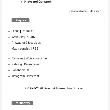
Krzysztof Gontarek
«
strona główna
-
do góry
^
Stopka
O nas
|
Redakcja
Wywiady
|
Porady
Prywatność
&
cookies
Mapa serwisu
|
RSS
Reklama
|
Wpisy gościnne
Katalog
|
Kalendarium
Facebook
|
X
Instagram
|
Pinterest
© 1998-2026
Dziennik Internautów
Sp. z o.o.
Partnerzy