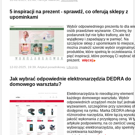
5 inspiracji na prezent - sprawdź, co oferują sklepy z
upominkami
Wybór odpowiedniego prezentu to dla wi
osób prawdziwe wyzwanie. Chcemy, by
podarunek był nie tylko trafiony, ale też
wyjątkowy i zapadający w pamięć. Na
szczęście sklep z upominkami to miejsce,
można znaleźć szeroki wybór oryginalny
produktów, które spełnią te oczekiwania. 
pięć inspiracji, które pomogą Ci wybrać i
prezent.
więcej
12-02-2025, 19:39, Artykuł poradnikowy,
Lifestyle
Jak wybrać odpowiednie elektronarzędzia DEDRA do
domowego warsztatu?
Elektronarzędzia to nieodłączny element
każdego domowego warsztatu. Wybór
odpowiednich urządzeń może być jednak
wyzwaniem, szczególnie przy szerokiej of
dostępnej na rynku. Marka DEDRA oferuj
różnorodne narzędzia, które łączą wysok
jakość wykonania z przystępną ceną. W 
artykule podpowiemy, na co zwrócić uwa
wybierając elektronarzędzia, aby spełniły
oczekiwania każdego