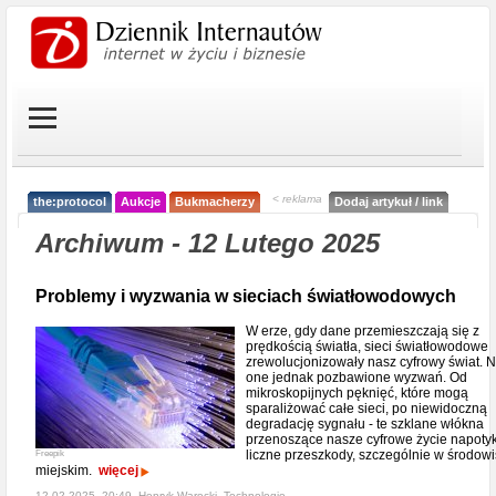
< reklama
the:protocol
Aukcje
Bukmacherzy
Dodaj artykuł / link
Archiwum - 12 Lutego 2025
Problemy i wyzwania w sieciach światłowodowych
W erze, gdy dane przemieszczają się z
prędkością światła, sieci światłowodowe
zrewolucjonizowały nasz cyfrowy świat. N
one jednak pozbawione wyzwań. Od
mikroskopijnych pęknięć, które mogą
sparaliżować całe sieci, po niewidoczną
degradację sygnału - te szklane włókna
przenoszące nasze cyfrowe życie napoty
liczne przeszkody, szczególnie w środow
Freepik
miejskim.
więcej
12-02-2025, 20:49, Henryk Warecki,
Technologie