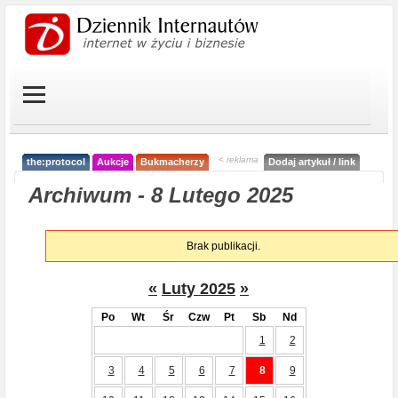
< reklama
the:protocol
Aukcje
Bukmacherzy
Dodaj artykuł / link
Archiwum - 8 Lutego 2025
Brak publikacji.
«
Luty 2025
»
Po
Wt
Śr
Czw
Pt
Sb
Nd
1
2
3
4
5
6
7
8
9