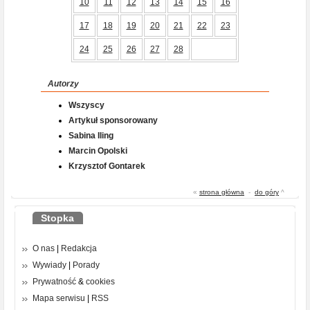
10
11
12
13
14
15
16
17
18
19
20
21
22
23
24
25
26
27
28
Autorzy
Wszyscy
Artykuł sponsorowany
Sabina Iling
Marcin Opolski
Krzysztof Gontarek
«
strona główna
-
do góry
^
Stopka
O nas
|
Redakcja
Wywiady
|
Porady
Prywatność
&
cookies
Mapa serwisu
|
RSS