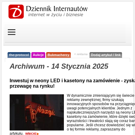
< reklama
the:protocol
Aukcje
Bukmacherzy
Dodaj artykuł / link
Archiwum - 14 Stycznia 2025
Inwestuj w neony LED i kasetony na zamówienie - zysk
przewagę na rynku!
W dynamicznie zmieniającym się świecie
reklamy zewnętrznej, firmy szukają
innowacyjnych sposobów na przyciągnię
uwagi potencjalnych klientów. Jednym z
najskuteczniejszych narzędzi są neony L
kasetony na zamówienie, które dzięki swo
wyrazistości i trwałości stają się coraz bar
popularne. Jeśli chcesz dowiedzieć się w
o tej formie reklamy, zapraszamy do
artykułu.
więcej