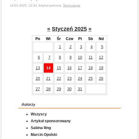
14-01-2025, 12:34, Artykuł partnera,
Technologie
«
Styczeń 2025
»
Po
Wt
Śr
Czw
Pt
Sb
Nd
1
2
3
4
5
6
7
8
9
10
11
12
13
14
15
16
17
18
19
20
21
22
23
24
25
26
27
28
29
30
31
Autorzy
Wszyscy
Artykuł sponsorowany
Sabina Iling
Marcin Opolski