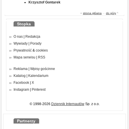
Krzysztof Gontarek
«
strona główna
-
do góry
^
Stopka
O nas
|
Redakcja
Wywiady
|
Porady
Prywatność
&
cookies
Mapa serwisu
|
RSS
Reklama
|
Wpisy gościnne
Katalog
|
Kalendarium
Facebook
|
X
Instagram
|
Pinterest
© 1998-2026
Dziennik Internautów
Sp. z o.o.
Partnerzy