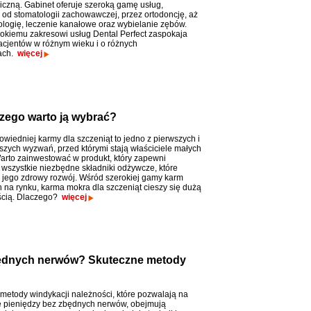
iczną. Gabinet oferuje szeroką gamę usług,
od stomatologii zachowawczej, przez ortodoncję, aż
ologię, leczenie kanałowe oraz wybielanie zębów.
rokiemu zakresowi usług Dental Perfect zaspokaja
acjentów w różnym wieku i o różnych
ach.
więcej
czego warto ją wybrać?
wiedniej karmy dla szczeniąt to jedno z pierwszych i
szych wyzwań, przed którymi stają właściciele małych
arto zainwestować w produkt, który zapewni
wszystkie niezbędne składniki odżywcze, które
ego zdrowy rozwój. Wśród szerokiej gamy karm
 na rynku, karma mokra dla szczeniąt cieszy się dużą
ścią. Dlaczego?
więcej
będnych nerwów? Skuteczne metody
metody windykacji należności, które pozwalają na
 pieniędzy bez zbędnych nerwów, obejmują