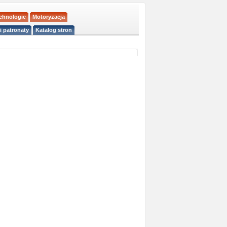
echnologie
Motoryzacja
i patronaty
Katalog stron