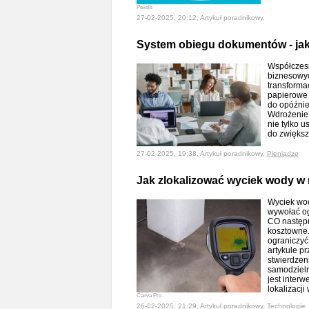
Pexels
27-02-2025, 20:12, Artykuł poradnikowy,
System obiegu dokumentów - jak 
Współczesn
biznesowyc
transforma
papierowe
do opóźnie
Wdrożenie 
nie tylko u
do zwiększ
27-02-2025, 19:38, Artykuł poradnikowy,
Pieniądze
Jak zlokalizować wyciek wody w
Wyciek wod
wywołać og
CO następu
kosztowne.
ograniczyć
artykule pr
stwierdzen
samodzieln
jest interw
lokalizacj
Canva Pro
26-02-2025, 21:29, Artykuł poradnikowy,
Technologie