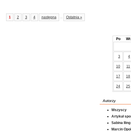
...
1
2
3
4
następna
Ostatnia »
Po
Wt
3
4
10
11
17
18
24
25
Autorzy
Wszyscy
Artykuł sp
Sabina Iling
Marcin Opol