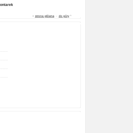
Gontarek
«
strona główna
-
do góry
^