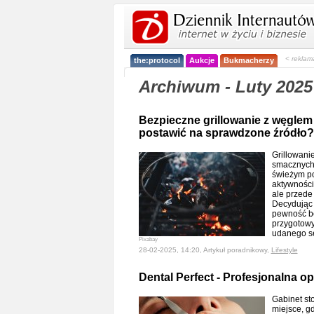
< reklam
the:protocol
Aukcje
Bukmacherzy
Archiwum - Luty 2025
Bezpieczne grillowanie z węglem
postawić na sprawdzone źródło?
Grillowanie
smacznych 
świeżym pow
aktywności
ale przede 
Decydując 
pewność be
przygotowy
udanego s
Pixabay
28-02-2025, 14:20, Artykuł poradnikowy,
Lifestyle
Dental Perfect - Profesjonalna 
Gabinet st
miejsce, g