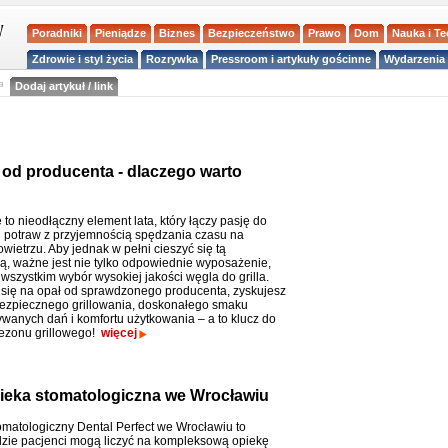
Poradniki
Pieniądze
Biznes
Bezpieczeństwo
Prawo
Dom
Nauka i T
Zdrowie i styl życia
Rozrywka
Pressroom i artykuły gościnne
Wydarzenia 
a
Dodaj artykuł / link
 od producenta - dlaczego warto
 to nieodłączny element lata, który łączy pasję do
potraw z przyjemnością spędzania czasu na
ietrzu. Aby jednak w pełni cieszyć się tą
ą, ważne jest nie tylko odpowiednie wyposażenie,
wszystkim wybór wysokiej jakości węgla do grilla.
się na opał od sprawdzonego producenta, zyskujesz
zpiecznego grillowania, doskonałego smaku
wanych dań i komfortu użytkowania – a to klucz do
ezonu grillowego!
więcej
opieka stomatologiczna we Wrocławiu
omatologiczny Dental Perfect we Wrocławiu to
dzie pacjenci mogą liczyć na kompleksową opiekę