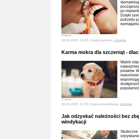
stomatolog
począwszy 
po implant
Dzięki sze
potrzeby p
wymagani
Unsplash
28-02-2025, 14:05, Artykuł partnera,
Lifestyle
Karma mokra dla szczeniąt - dla
Wybór odpo
najważniej
psiaków. W
maluchowi 
wspomogą j
dostępnych
popularno
Unsplash
28-02-2025, 12:53, Artykuł poradnikowy,
Lifestyle
Jak odzyskać należności bez z
windykacji
Skuteczne 
odzyskanie