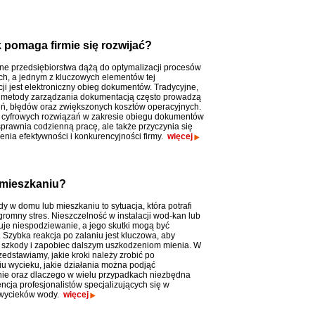
pomaga firmie się rozwijać?
e przedsiębiorstwa dążą do optymalizacji procesów
h, a jednym z kluczowych elementów tej
cji jest elektroniczny obieg dokumentów. Tradycyjne,
 metody zarządzania dokumentacją często prowadzą
ń, błędów oraz zwiększonych kosztów operacyjnych.
cyfrowych rozwiązań w zakresie obiegu dokumentów
sprawnia codzienną pracę, ale także przyczynia się
enia efektywności i konkurencyjności firmy.
więcej
 mieszkaniu?
y w domu lub mieszkaniu to sytuacja, która potrafi
romny stres. Nieszczelność w instalacji wod-kan lub
je niespodziewanie, a jego skutki mogą być
 Szybka reakcja po zalaniu jest kluczowa, aby
 szkody i zapobiec dalszym uszkodzeniom mienia. W
zedstawiamy, jakie kroki należy zrobić po
iu wycieku, jakie działania można podjąć
ie oraz dlaczego w wielu przypadkach niezbędna
encja profesjonalistów specjalizujących się w
i wycieków wody.
więcej