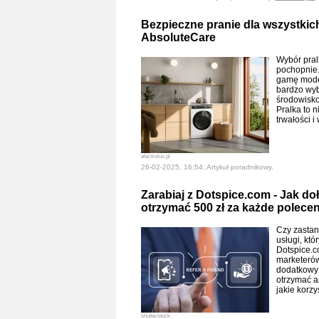
Bezpieczne pranie dla wszystkic
AbsoluteCare
Wybór pral
pochopnie.
gamę modeli
bardzo wyb
środowisko
Pralka to n
trwałości 
electrolux.pl
26-02-2025, 16:54, Artykuł poradnikowy,
Zarabiaj z Dotspice.com - Jak do
otrzymać 500 zł za każde polecen
Czy zastan
usługi, któ
Dotspice.c
marketerów
dodatkowy 
otrzymać a
jakie korz
shutterstock