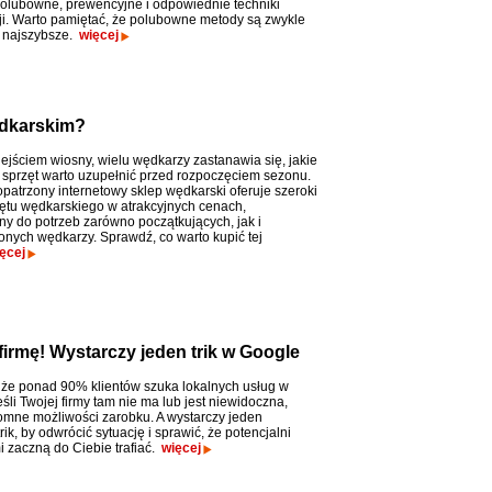
polubowne, prewencyjne i odpowiednie techniki
i. Warto pamiętać, że polubowne metody są zwykle
i najszybsze.
więcej
ędkarskim?
ejściem wiosny, wielu wędkarzy zastanawia się, jakie
i sprzęt warto uzupełnić przed rozpoczęciem sezonu.
patrzony internetowy sklep wędkarski oferuje szeroki
ętu wędkarskiego w atrakcyjnych cenach,
y do potrzeb zarówno początkujących, jak i
nych wędkarzy. Sprawdź, co warto kupić tej
ęcej
firmę! Wystarczy jeden trik w Google
 że ponad 90% klientów szuka lokalnych usług w
li Twojej firmy tam nie ma lub jest niewidoczna,
romne możliwości zarobku. A wystarczy jeden
rik, by odwrócić sytuację i sprawić, że potencjalni
i zaczną do Ciebie trafiać.
więcej