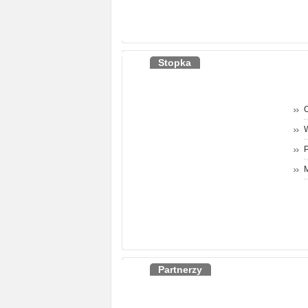
Stopka
O
P
M
Partnerzy