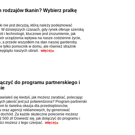
h rodzajów tkanin? Wybierz pralkę
ki nie jest decyzją, którą należy podejmować
 W dzisiejszych czasach, gdy rynek oferuje szeroką
 i technologii, kluczowe jest zrozumienie, jak
ór urządzenia wpływa na nasze codzienne życie,
, a przede wszystkim na stan naszej garderoby.
ie tylko pomocnik w domu, ale również strażnik
i wyglądu naszych ubrań.
więcej
łączyć do programu partnerskiego i
ie
awiałeś się kiedyś, jak możesz zarabiać, polecając
rych jakość jest już potwierdzona? Program partnerski
om to świetna okazja dla przedsiębiorców,
 oraz agencji reklamowych, by generować
dochód. Za każde skuteczne polecenie możesz
ż 500 zł! Dowiedz się, jak dołączyć do programu i
yści możesz z tego czerpać.
więcej