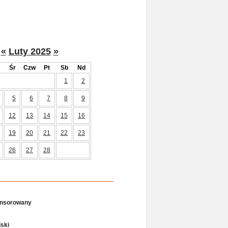
«
Luty 2025
»
Śr
Czw
Pt
Sb
Nd
1
2
5
6
7
8
9
12
13
14
15
16
19
20
21
22
23
26
27
28
onsorowany
ski