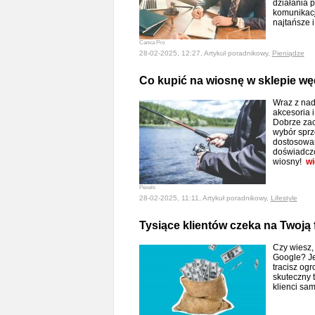
działania 
komunikacj
najtańsze 
Canva Pro
28-02-2025, 12:27, Artykuł poradnikowy,
Pieniądze
Co kupić na wiosnę w sklepie w
Wraz z nad
akcesoria 
Dobrze zao
wybór sprz
dostosowan
doświadczo
wiosny!
wi
Pexels
28-02-2025, 11:11, Artykuł poradnikowy,
Lifestyle
Tysiące klientów czeka na Twoją 
Czy wiesz,
Google? Jeś
tracisz og
skuteczny t
klienci sam