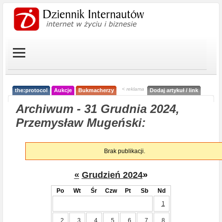
< reklama
the:protocol
Aukcje
Bukmacherzy
Dodaj artykuł / link
Archiwum - 31 Grudnia 2024,
Przemysław Mugeński:
Brak publikacji.
«
Grudzień 2024
»
Po
Wt
Śr
Czw
Pt
Sb
Nd
1
2
3
4
5
6
7
8