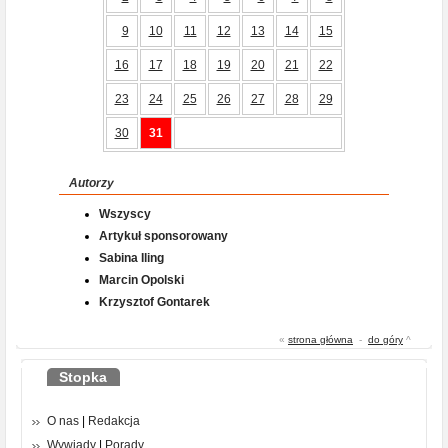
9
10
11
12
13
14
15
16
17
18
19
20
21
22
23
24
25
26
27
28
29
30
31
Autorzy
Wszyscy
Artykuł sponsorowany
Sabina Iling
Marcin Opolski
Krzysztof Gontarek
«
strona główna
-
do góry
^
Stopka
O nas
|
Redakcja
Wywiady
|
Porady