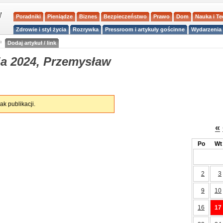
Poradniki
Pieniądze
Biznes
Bezpieczeństwo
Prawo
Dom
Nauka i T
Zdrowie i styl życia
Rozrywka
Pressroom i artykuły gościnne
Wydarzenia 
a
Dodaj artykuł / link
a 2024, Przemysław
ak publikacji.
«
Po
Wt
2
3
9
10
16
17