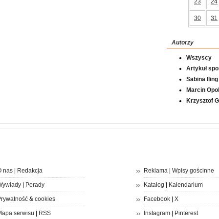
23
24
30
31
Autorzy
Wszyscy
Artykuł sp
Sabina Iling
Marcin Opol
Krzysztof 
 nas
|
Redakcja
Reklama
|
Wpisy gościnne
Wywiady
|
Porady
Katalog
|
Kalendarium
rywatność
&
cookies
Facebook
|
X
apa serwisu
|
RSS
Instagram
|
Pinterest