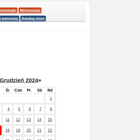
echnologie
Motoryzacja
i patronaty
Katalog stron
Grudzień 2024
»
Śr
Czw
Pt
Sb
Nd
1
4
5
6
7
8
11
12
13
14
15
18
19
20
21
22