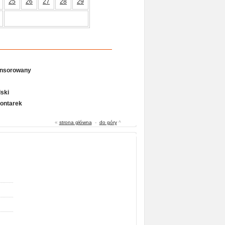
25
26
27
28
29
onsorowany
ski
Gontarek
«
strona główna
-
do góry
^