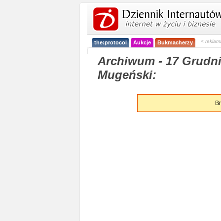
< reklam
the:protocol
Aukcje
Bukmacherzy
Archiwum - 17 Grudni
Mugeński:
Br