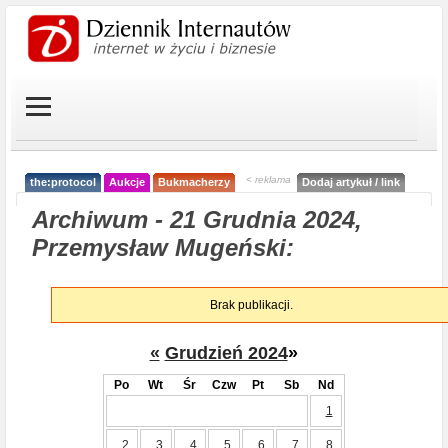
< reklama
the:protocol
Aukcje
Bukmacherzy
Dodaj artykuł / link
Archiwum - 21 Grudnia 2024,
Przemysław Mugeński:
Brak publikacji.
«
Grudzień 2024
»
Po
Wt
Śr
Czw
Pt
Sb
Nd
1
2
3
4
5
6
7
8