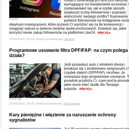
nowych obserwujących jest dziś bardziej
wymagające niż kiedykolwiek wcześniej.
zastanawiałeś się, jak w szybki sposób
zwiększyć liczbę followersów i poprawić
widoczność swojego profilu? Kupowanie
Unsplash
polskich followersów na Instagramie moż
idealnym rozwiązaniem, które pozwoli Ci wyróżnić się na tle konkurencji i
osiągnąć sukces w świecie mediów społecznościowych. Dowiedz się, jakie
korzyści niesie zakup followersów na platformie Like24.
więcej
25-09-2024, 20:18, Artykuł poradnikowy,
Lifestyle
Programowe usuwanie filtra DPF/FAP: na czym polega i
działa?
Jeśli posiadasz auto z silnikiem diesla i
borykasz się z problemami związanymi z f
cząstek stałych (DPF/FAP), możliwe, że
rozważasz jego programowe usunięcie. 
poradnik przybliży Ci, czym jest ta proced
jakie może mieć skutki dla Twojego
pojazdu.
więcej
Drazen Zigic
25-09-2024, 19:09, Artykuł poradnikowy,
Technologie
Kary pieniężne i więzienie za naruszanie ochrony
sygnalistów