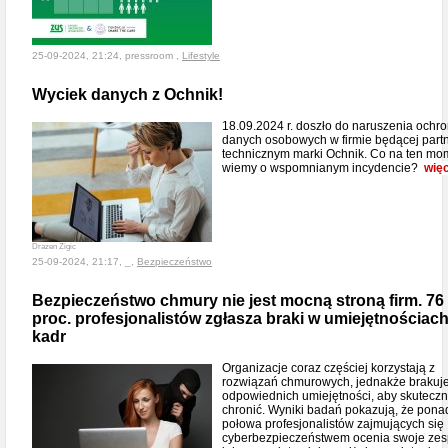
25-09-2024, 21:24, pressroom ,
Lifestyle
Wyciek danych z Ochnik!
18.09.2024 r. doszło do naruszenia ochr
danych osobowych w firmie będącej par
technicznym marki Ochnik. Co na ten mo
wiemy o wspomnianym incydencie?
więc
Drazen Zigic
25-09-2024, 21:17, _,
Bezpieczeństwo
Bezpieczeństwo chmury nie jest mocną stroną firm. 76
proc. profesjonalistów zgłasza braki w umiejętnościac
kadr
Organizacje coraz częściej korzystają z
rozwiązań chmurowych, jednakże brakuj
odpowiednich umiejętności, aby skuteczn
chronić. Wyniki badań pokazują, że pona
połowa profesjonalistów zajmujących się
cyberbezpieczeństwem ocenia swoje zes