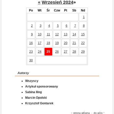
«
Wrzesień 2024
»
Po
Wt
Śr
Czw
Pt
Sb
Nd
1
2
3
4
5
6
7
8
9
10
11
12
13
14
15
16
17
18
19
20
21
22
23
24
25
26
27
28
29
30
Autorzy
Wszyscy
Artykuł sponsorowany
Sabina Iling
Marcin Opolski
Krzysztof Gontarek
«
strona główna
-
do góry
^