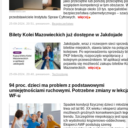
jako przeciętne lub poniżej przeciętnej p
względem kompetencji w tym obszarze. 
Polsce brakuje około 10 tys. specjalistów 
shutterstock.com
bezpieczeństwa cybernetycznego – szac
przedstawiciele Instytutu Spraw Cyfrowych.
więcej
25-09-2024, 20:51, pressroom ,
Bezpieczeństwo
Bilety Kolei Mazowieckich już dostępne w Jakdojade
Jakdojade, wraz z rozwojem sieci sprzed
biletów miejskich, stawia także na połącz
kolejowe. Po wprowadzeniu sprzedaży bi
PKP Intercity, rozpoczęto współpracę z
kolejnym przewoźnikiem. W aplikacji wła
pojawiła się możliwość zakupu biletów Ko
Mazowieckich.
więcej
25-09-2024, 20:40, pressroom ,
Technologie
94 proc. dzieci ma problem z podstawowymi
umiejętnościami ruchowymi. Potrzebne zmiany w lekcj
WF-u
Spadek kondycji fizycznej dzieci i młodzi
trwa od lat 90. XX wieku i eksperci alarmu
możliwych groźnych konsekwencjach teg
trendu. Szczególnie niepokojący jest spa
ich wydolności krążeniowo-oddechowej.
Eksperci AWF postulują szereg