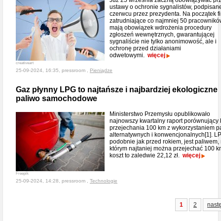
Już 25 września zaczną obowiązywać pr
ustawy o ochronie sygnalistów, podpisan
czerwcu przez prezydenta. Na początek f
zatrudniające co najmniej 50 pracownik
mają obowiązek wdrożenia procedury
zgłoszeń wewnętrznych, gwarantującej
sygnaliście nie tylko anonimowość, ale i
ochronę przed działaniami
odwetowymi.
więcej
creativeart
25-09-2024, 16:35, pressroom ,
Pieniądze
Gaz płynny LPG to najtańsze i najbardziej ekologiczne
paliwo samochodowe
Ministerstwo Przemysłu opublikowało
najnowszy kwartalny raport porównujący 
przejechania 100 km z wykorzystaniem p
alternatywnych i konwencjonalnych[1]. L
podobnie jak przed rokiem, jest paliwem,
którym najtaniej można przejechać 100 k
koszt to zaledwie 22,12 zł.
więcej
Freepik
25-09-2024, 14:28, pressroom ,
Technologie
1
2
nast