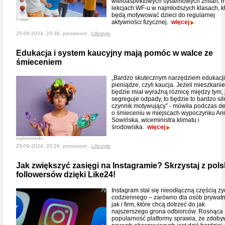
wieloaspektowych systemowych zmian, m
lekcjach WF-u w najmłodszych klasach, k
będą motywować dzieci do regularnej
Freepik
aktywności fizycznej.
więcej
25-09-2024, 20:38, pressroom ,
Lifestyle
Edukacja i system kaucyjny mają pomóc w walce ze
śmieceniem
„Bardzo skutecznym narzędziem edukacji
pieniądze, czyli kaucja. Jeżeli mieszkani
będzie miał wyraźną różnicę między tym, 
segreguje odpady, to będzie to bardzo sil
czynnik motywujący” - mówiła podczas d
o śmieceniu w miejscach wypoczynku Ani
Sowińska, wiceministra klimatu i
środowiska.
więcej
wayhomestudio
25-09-2024, 20:26, pressroom ,
Lifestyle
Jak zwiększyć zasięgi na Instagramie? Skrzystaj z pols
followersów dzięki Like24!
Instagram stał się nieodłączną częścią ży
codziennego – zarówno dla osób prywatn
jak i firm, które chcą dotrzeć do jak
najszerszego grona odbiorców. Rosnąca
popularność platformy sprawia, że zdob