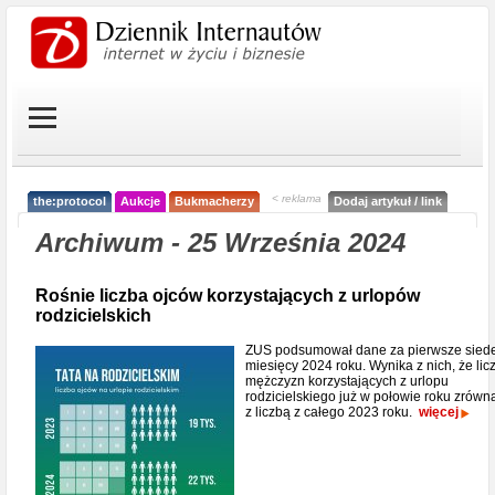
< reklama
the:protocol
Aukcje
Bukmacherzy
Dodaj artykuł / link
Archiwum - 25 Września 2024
Rośnie liczba ojców korzystających z urlopów
rodzicielskich
ZUS podsumował dane za pierwsze sie
miesięcy 2024 roku. Wynika z nich, że lic
mężczyzn korzystających z urlopu
rodzicielskiego już w połowie roku zrówna
z liczbą z całego 2023 roku.
więcej