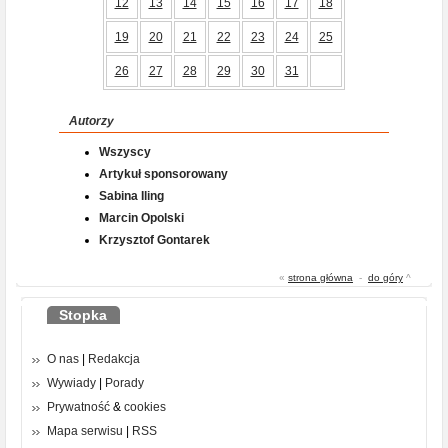
12
13
14
15
16
17
18
19
20
21
22
23
24
25
26
27
28
29
30
31
Autorzy
Wszyscy
Artykuł sponsorowany
Sabina Iling
Marcin Opolski
Krzysztof Gontarek
«
strona główna
-
do góry
^
Stopka
O nas
|
Redakcja
Wywiady
|
Porady
Prywatność
&
cookies
Mapa serwisu
|
RSS