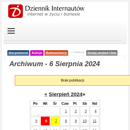
< reklama
the:protocol
Aukcje
Bukmacherzy
Dodaj artykuł / link
Archiwum - 6 Sierpnia 2024
Brak publikacji.
«
Sierpień 2024
»
Po
Wt
Śr
Czw
Pt
Sb
Nd
1
2
3
4
5
6
7
8
9
10
11