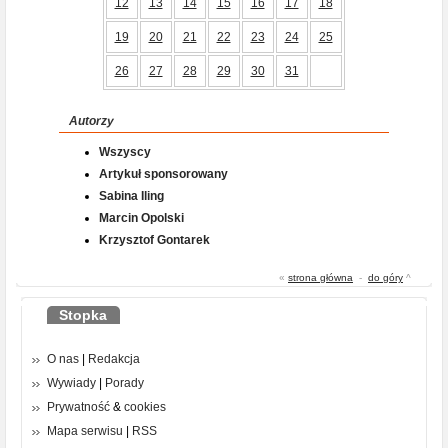
12
13
14
15
16
17
18
19
20
21
22
23
24
25
26
27
28
29
30
31
Autorzy
Wszyscy
Artykuł sponsorowany
Sabina Iling
Marcin Opolski
Krzysztof Gontarek
«
strona główna
-
do góry
^
Stopka
O nas
|
Redakcja
Wywiady
|
Porady
Prywatność
&
cookies
Mapa serwisu
|
RSS