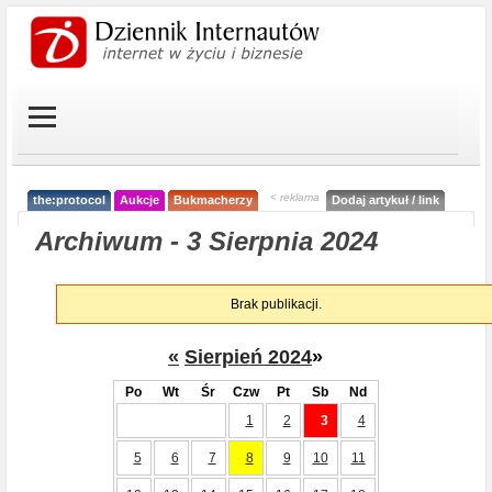
< reklama
the:protocol
Aukcje
Bukmacherzy
Dodaj artykuł / link
Archiwum - 3 Sierpnia 2024
Brak publikacji.
«
Sierpień 2024
»
Po
Wt
Śr
Czw
Pt
Sb
Nd
1
2
3
4
5
6
7
8
9
10
11