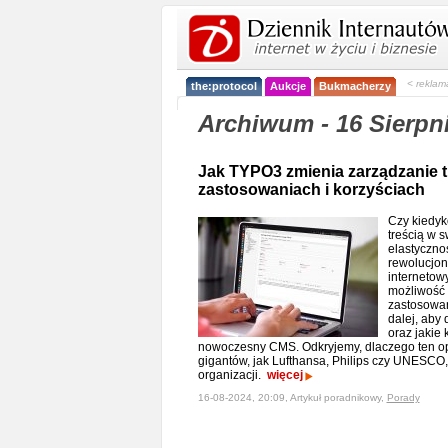
< reklam
the:protocol
Aukcje
Bukmacherzy
Archiwum - 16 Sierpn
Jak TYPO3 zmienia zarządzanie t
zastosowaniach i korzyściach
Czy kiedyk
treścią w s
elastyczno
rewolucjon
internetowy
możliwość 
zastosowan
dalej, aby
oraz jakie 
nowoczesny CMS. Odkryjemy, dlaczego ten op
gigantów, jak Lufthansa, Philips czy UNESCO, 
organizacji.
więcej
16-08-2024, 20:09, Artykuł poradnikowy,
Porady