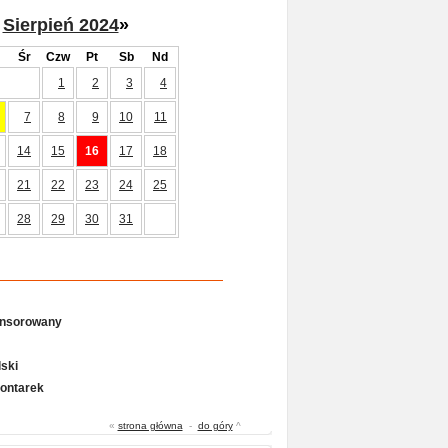
Sierpień 2024
»
Śr
Czw
Pt
Sb
Nd
1
2
3
4
7
8
9
10
11
14
15
16
17
18
21
22
23
24
25
28
29
30
31
onsorowany
ski
Gontarek
«
strona główna
-
do góry
^