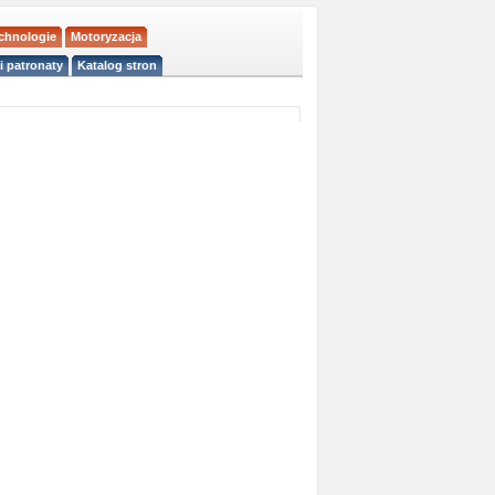
echnologie
Motoryzacja
i patronaty
Katalog stron