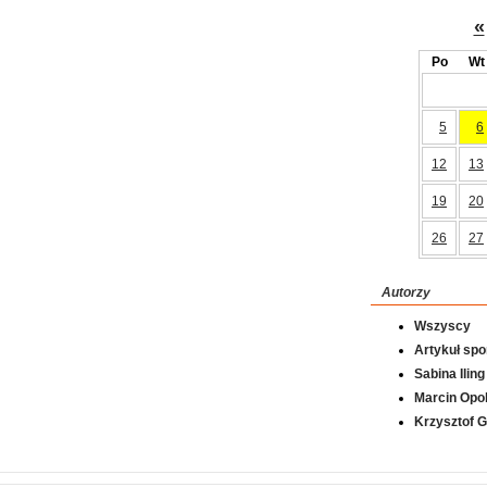
«
Po
Wt
5
6
12
13
19
20
26
27
Autorzy
Wszyscy
Artykuł sp
Sabina Iling
Marcin Opol
Krzysztof 