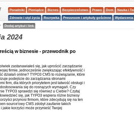
Poradniki
Pieniądze
Biznes
Bezpieczeństwo
Prawo
Dom
Nauka i T
Zdrowie i styl życia
Rozrywka
Pressroom i artykuły gościnne
Wydarzenia 
a
Dodaj artykuł / link
ia 2024
reścią w biznesie - przewodnik po
olwiek zastanawiałeś się, jak uprościć zarządzanie
wojej firmie, jednocześnie zwiększając efektywność i
ść działań online? TYPO3 CMS to rozwiązanie, które
izuje podejście do zarządzania stronami
mi firm, dla których priorytetem jest łatwość obsługi i
dostosowania się do rosnących wymagań. Czy
ie TYPO3 sprawdzi się również u Ciebie? Czytaj
 dowiedzieć się, jak TYPO3 wspiera różne biznesy
korzyści przynosi firmom, które zdecydują się na ten
en-source'owy CMS zdobył zaufanie takich
i jakie korzyści może przynieść Twojej