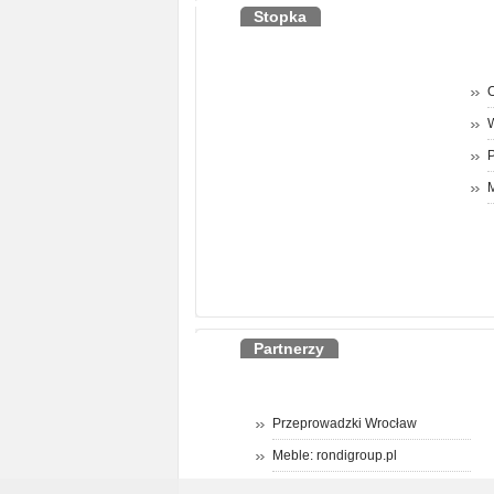
Stopka
O
P
M
Partnerzy
Przeprowadzki Wrocław
Meble: rondigroup.pl