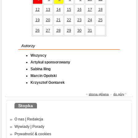
12
13
14
15
16
17
18
19
20
21
22
23
24
25
26
27
28
29
30
31
Autorzy
Wszyscy
Artykuł sponsorowany
Sabina Iling
Marcin Opolski
Krzysztof Gontarek
«
strona główna
-
do góry
^
Stopka
O nas
|
Redakcja
Wywiady
|
Porady
Prywatność
&
cookies