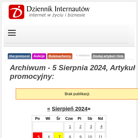
< reklama
the:protocol
Aukcje
Bukmacherzy
Dodaj artykuł / link
Archiwum - 5 Sierpnia 2024, Artykuł
promocyjny:
Brak publikacji.
«
Sierpień 2024
»
Po
Wt
Śr
Czw
Pt
Sb
Nd
1
2
3
4
5
6
7
8
9
10
11