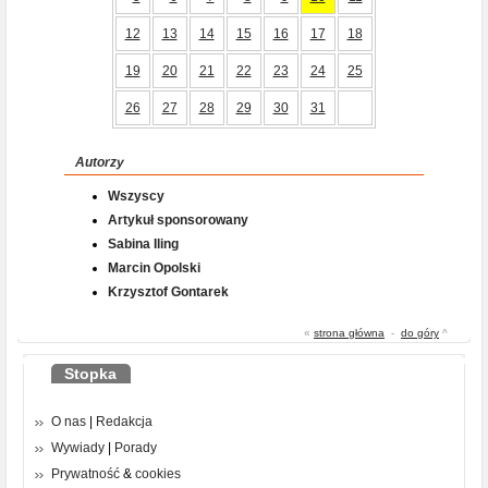
12
13
14
15
16
17
18
19
20
21
22
23
24
25
26
27
28
29
30
31
Autorzy
Wszyscy
Artykuł sponsorowany
Sabina Iling
Marcin Opolski
Krzysztof Gontarek
«
strona główna
-
do góry
^
Stopka
O nas
|
Redakcja
Wywiady
|
Porady
Prywatność
&
cookies