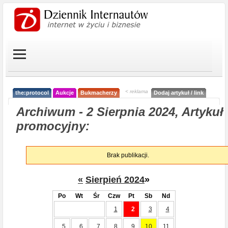
< reklama
the:protocol
Aukcje
Bukmacherzy
Dodaj artykuł / link
Archiwum - 2 Sierpnia 2024, Artykuł
promocyjny:
Brak publikacji.
«
Sierpień 2024
»
Po
Wt
Śr
Czw
Pt
Sb
Nd
1
2
3
4
5
6
7
8
9
10
11